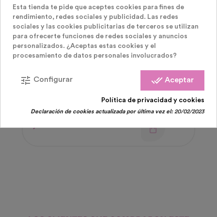
Esta tienda te pide que aceptes cookies para fines de
rendimiento, redes sociales y publicidad. Las redes
sociales y las cookies publicitarias de terceros se utilizan
para ofrecerte funciones de redes sociales y anuncios
personalizados. ¿Aceptas estas cookies y el
procesamiento de datos personales involucrados?
tune
done_all
Configurar
Aceptar
Velas Brillan En La Oscuridad
Vela Fluorescente Numero 0
Política de privacidad y cookies
Declaración de cookies actualizada por última vez el:
20/02/2023
Precio
1,20 €