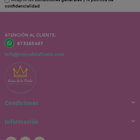
Acepto las
condiciones generales
y la
política de
confidencialidad
ATENCIÓN AL CLIENTE:
673165407
info@reinadelafiesta.com

Condiciones

Información