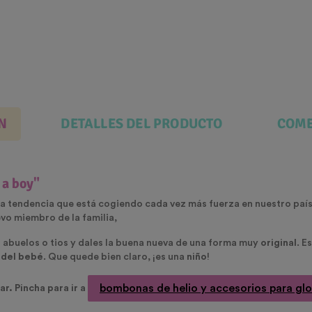
N
DETALLES DEL PRODUCTO
COME
s a boy"
a tendencia que está cogiendo cada vez más fuerza en nuestro país.
vo miembro de la familia,
s abuelos o tios y dales la buena nueva de una forma muy
original
. E
 del bebé
. Que quede bien claro, ¡es una
niño
!
bombonas de helio y accesorios para gl
ar. Pincha para ir a