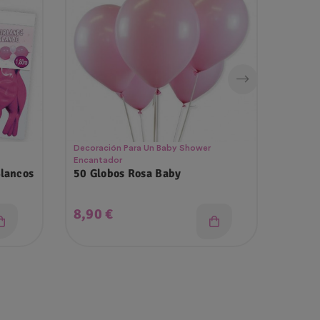
Decoración Para Un Baby Shower
Fiesta 
Encantador
Blancos
50 Globos Rosa Baby
Servil
Gende
Precio
Prec
8,90 €
3,25