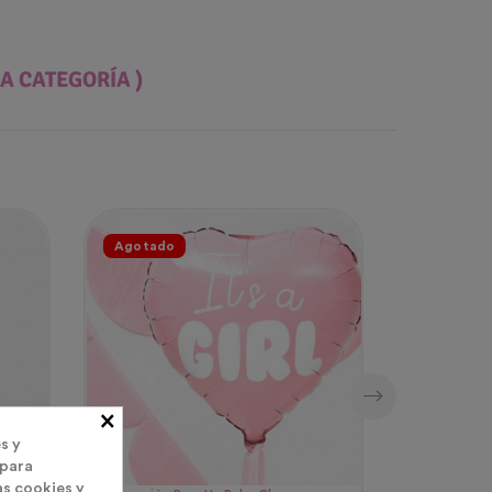
A CATEGORÍA )
Agotado
Agotado
×
s y
 para
as cookies y