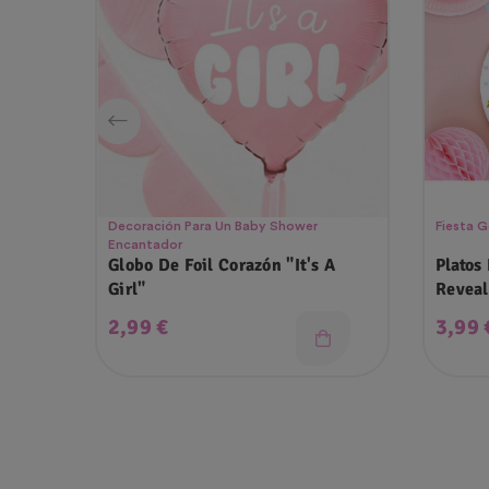
Decoración Para Un Baby Shower
Fiesta G
Encantador
Globo De Foil Corazón "It's A
Platos
Girl"
Reveal
Precio
Preci
2,99 €
3,99 