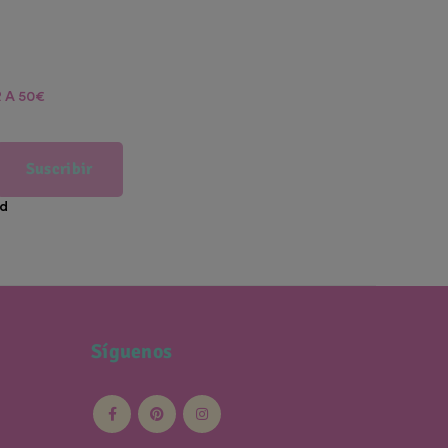
 A 50€
Suscribir
ad
Síguenos