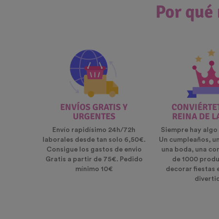
Por qué 
ENVÍOS GRATIS Y
CONVIÉRTET
URGENTES
REINA DE L
Envío rapidísimo 24h/72h
Siempre hay algo 
laborales desde tan solo 6,50€.
Un cumpleaños, u
Consigue los gastos de envio
una boda, una co
Gratis a partir de 75€. Pedido
de 1000 produ
mínimo 10€
decorar fiestas 
diverti