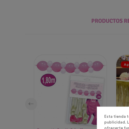
PRODUCTOS R
Ag
Esta tienda 
publicidad. L
ofrecerte fu