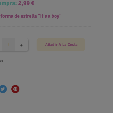
compra:
2,99 €
 forma de estrella "It's a boy"
Añadir A La Cesta
os