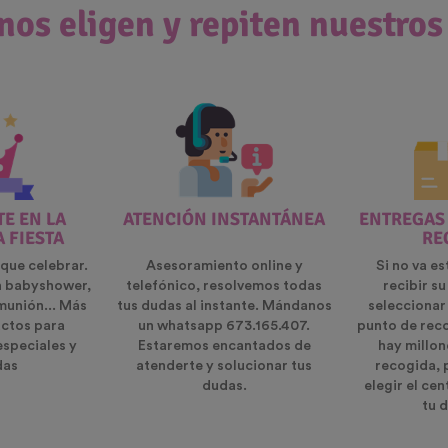
nos eligen y repiten nuestros
E EN LA
ATENCIÓN INSTANTÁNEA
ENTREGAS
A FIESTA
RE
que celebrar.
Asesoramiento online y
Si no va es
n babyshower,
telefónico, resolvemos todas
recibir s
munión... Más
tus dudas al instante. Mándanos
seleccionar
ctos para
un whatsapp 673.165.407.
punto de rec
especiales y
Estaremos encantados de
hay millon
das
atenderte y solucionar tus
recogida, 
dudas.
elegir el ce
tu d