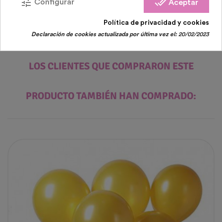
tune
done_all
Configurar
Aceptar
Política de privacidad y cookies
Declaración de cookies actualizada por última vez el:
20/02/2023
LOS CLIENTES QUE COMPRARON ESTE
PRODUCTO TAMBIÉN HAN COMPRADO: