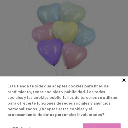
×
Globos Latex
Esta tienda te pide que aceptes cookies para fines de
rendimiento, redes sociales y publicidad. Las redes
Globos Corazón Pastel
sociales y las cookies publicitarias de terceros se utilizan
para ofrecerte funciones de redes sociales y anuncios
Precio
0,30 €
personalizados. ¿Aceptas estas cookies y el
procesamiento de datos personales involucrados?