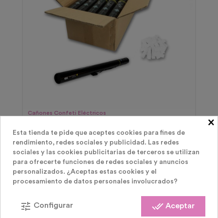
Cañones Confeti Eléctricos
×
10 CAÑONES CONFETI ELÉCTRICOS 80 CM
Esta tienda te pide que aceptes cookies para fines de
rendimiento, redes sociales y publicidad. Las redes
sociales y las cookies publicitarias de terceros se utilizan
Precio
99,00 €
para ofrecerte funciones de redes sociales y anuncios
personalizados. ¿Aceptas estas cookies y el
procesamiento de datos personales involucrados?
tune
done_all
Configurar
Aceptar