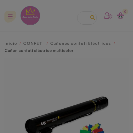
0
Navegación
☰

de
palanca
Inicio
CONFETI
Cañones confeti Eléctricos
Cañon confeti eléctrico multicolor