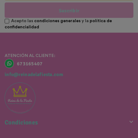
Suscribir
Acepto las
condiciones generales
y la
política de
confidencialidad
ATENCIÓN AL CLIENTE:
673165407
info@reinadelafiesta.com

Condiciones