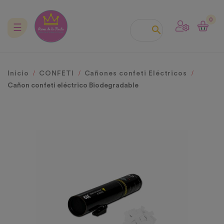
0
Navegación
☰

de
palanca
Inicio
CONFETI
Cañones confeti Eléctricos
Cañon confeti eléctrico Biodegradable