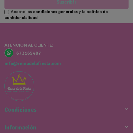
Suscribir
Acepto las
condiciones generales
y la
política de
confidencialidad
ATENCIÓN AL CLIENTE:
673165407
info@reinadelafiesta.com

Condiciones

Información