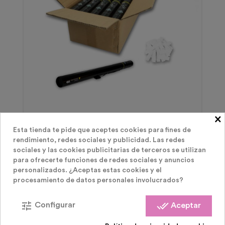
×
Cañones Confeti Eléctricos
Esta tienda te pide que aceptes cookies para fines de
10 CAÑONES CONFETI ELÉCTRICOS 80 CM
rendimiento, redes sociales y publicidad. Las redes
sociales y las cookies publicitarias de terceros se utilizan
para ofrecerte funciones de redes sociales y anuncios
Precio
90,00 €
personalizados. ¿Aceptas estas cookies y el
procesamiento de datos personales involucrados?
tune
done_all
Configurar
Aceptar