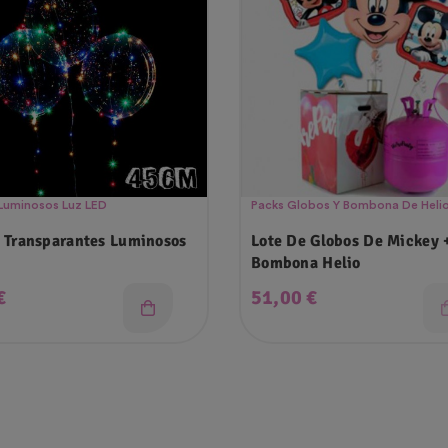
Luminosos Luz LED
Packs Globos Y Bombona De Heli
 Transparantes Luminosos
Lote De Globos De Mickey 
Bombona Helio
o
Precio
€
51,00 €