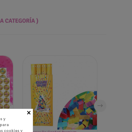
A CATEGORÍA )
×
s y
 para
as cookies y