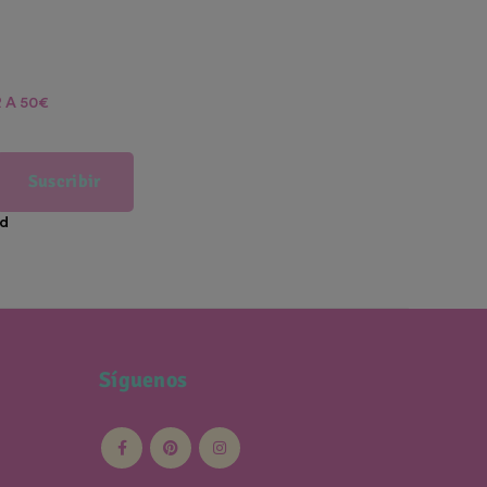
 A 50€
Suscribir
ad
Síguenos