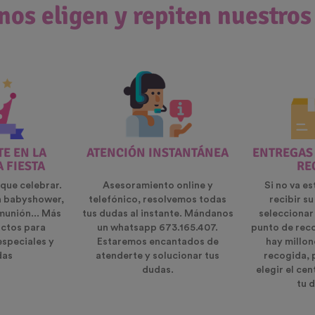
nos eligen y repiten nuestros
E EN LA
ATENCIÓN INSTANTÁNEA
ENTREGAS
A FIESTA
RE
que celebrar.
Asesoramiento online y
Si no va es
n babyshower,
telefónico, resolvemos todas
recibir s
munión... Más
tus dudas al instante. Mándanos
seleccionar
ctos para
un whatsapp 673.165.407.
punto de rec
especiales y
Estaremos encantados de
hay millon
das
atenderte y solucionar tus
recogida, 
dudas.
elegir el ce
tu d