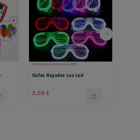
o
Disfraces Luminosos LED
Cañone
+
Gafas Rayadas Luz Led
Cañon
Precio
Prec
2,50 €
3,99