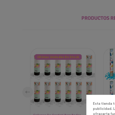
PRODUCTOS R
Últimas Unidades En Stock
Esta tienda 
publicidad. L
ofrecerte fu