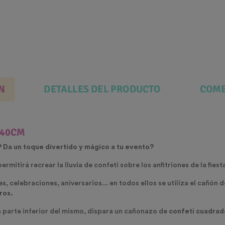
N
DETALLES DEL PRODUCTO
COME
 40CM
? Da un toque divertido y mágico a tu evento?
ermitirá recrear la lluvia de confeti sobre los anfitriones de la fies
, celebraciones, aniversarios... en todos ellos se utiliza el cañón 
ros.
a parte inferior del mismo, dispara un cañonazo de
confeti cuadrad