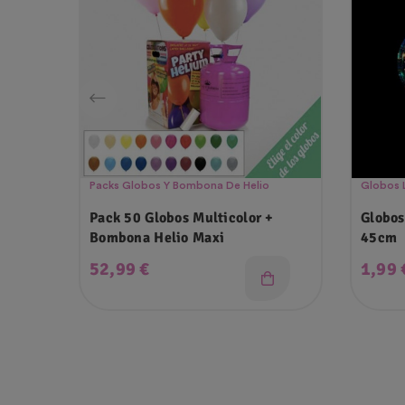
Packs Globos Y Bombona De Helio
Globos 
Pack 50 Globos Multicolor +
Globos
Bombona Helio Maxi
45cm
Precio
Preci
52,99 €
1,99 