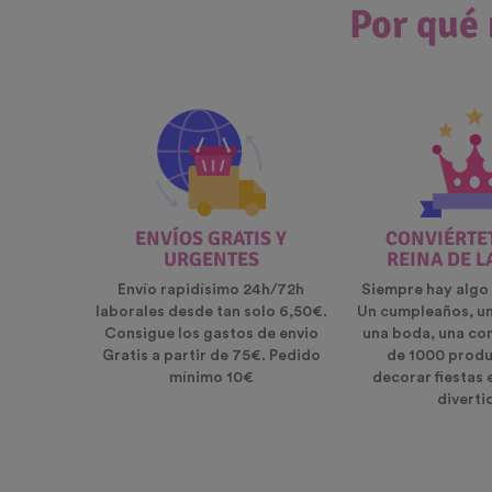
Por qué 
ENVÍOS GRATIS Y
CONVIÉRTET
URGENTES
REINA DE L
Envío rapidísimo 24h/72h
Siempre hay algo 
laborales desde tan solo 6,50€.
Un cumpleaños, u
Consigue los gastos de envio
una boda, una co
Gratis a partir de 75€. Pedido
de 1000 produ
mínimo 10€
decorar fiestas 
diverti