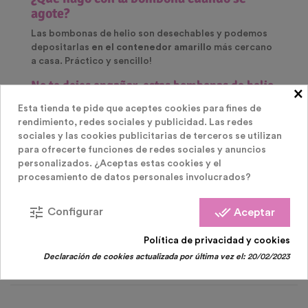
agote?
Las bombonas de helio son desechables y podemos
depositarlas
en el contenedor amarillo
más cercano
a casa. Práctico y sencillo!
No te dejes engañar, estas bombonas de helio,
×
hay muchas web con precios bajos pero el
Esta tienda te pide que aceptes cookies para fines de
material que ofrecen es de procedencia
china.Las bombonas chinas suelen dar
rendimiento, redes sociales y publicidad. Las redes
muchos dolores de cabeza, generando quejas
sociales y las cookies publicitarias de terceros se utilizan
y devoluciones.
para ofrecerte funciones de redes sociales y anuncios
personalizados. ¿Aceptas estas cookies y el
procesamiento de datos personales involucrados?
PRODUCTOS RELACIONADOS
( 56 OTROS
tune
done_all
Configurar
Aceptar
Política de privacidad y cookies
PRODUCTOS EN LA MISMA CATEGORÍA )
Declaración de cookies actualizada por última vez el:
20/02/2023