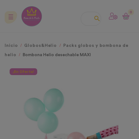
0
Navegación
☰

de
palanca
Inicio
Globos&Helio
Packs globos y bombona de
helio
Bombona Helio desechable MAXI
¡En Oferta!