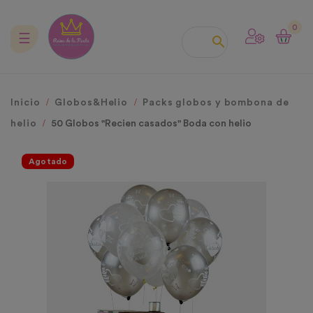
0
Navegación
☰

de
palanca
Inicio
Globos&Helio
Packs globos y bombona de
helio
50 Globos "Recien casados" Boda con helio
Agotado