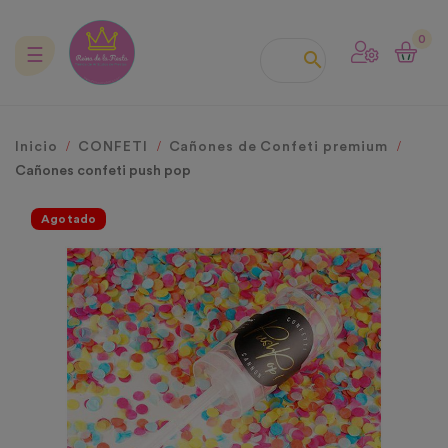
0
Navegación
☰

de
palanca
Inicio
CONFETI
Cañones de Confeti premium
Cañones confeti push pop
Agotado