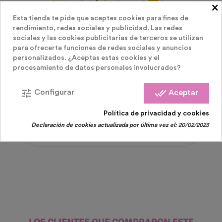
×
Esta tienda te pide que aceptes cookies para fines de
rendimiento, redes sociales y publicidad. Las redes
sociales y las cookies publicitarias de terceros se utilizan
para ofrecerte funciones de redes sociales y anuncios
personalizados. ¿Aceptas estas cookies y el
procesamiento de datos personales involucrados?
Cañones De Confeti Premium
tune
done_all
Configurar
Aceptar
Cañon Confeti Dorado Redondo
Política de privacidad y cookies
Precio
4,00 €
Declaración de cookies actualizada por última vez el:
20/02/2023