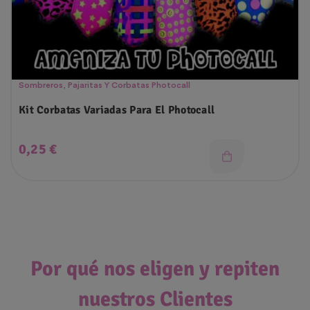
Sombreros, Pajaritas Y Corbatas Photocall
Kit Corbatas Variadas Para El Photocall
Precio
0,25 €
Por qué nos eligen y repiten
nuestros Clientes