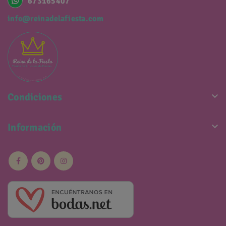
673165407
info@reinadelafiesta.com

Condiciones

Información