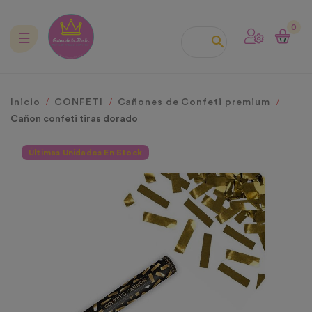
0
Navegación
☰

de
palanca
Inicio
CONFETI
Cañones de Confeti premium
Cañon confeti tiras dorado
Últimas Unidades En Stock