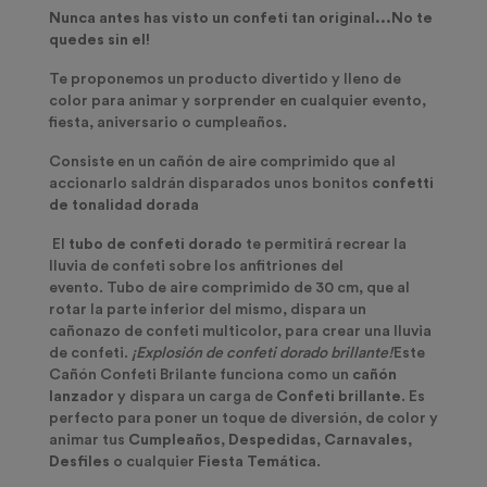
Nunca antes has visto un confeti tan original...No te
quedes sin el!
Te proponemos un producto divertido y lleno de
color para animar y sorprender en cualquier evento,
fiesta, aniversario o cumpleaños.
Consiste en un cañón de aire comprimido que al
accionarlo saldrán disparados unos bonitos
confetti
de tonalidad dorada
El
tubo de confeti dorado
te permitirá recrear la
lluvia de confeti sobre los anfitriones del
evento.
Tubo de aire comprimido de 30 cm, que al
rotar la parte inferior del mismo, dispara un
cañonazo de confeti multicolor, para crear una lluvia
de confeti.
¡Explosión de confeti dorado brillante!
Este
Cañón Confeti Brilante funciona como un
cañón
lanzador
y dispara un carga de
Confeti
brillante
. Es
perfecto para poner un toque de diversión, de color y
animar tus
Cumpleaños
,
Despedidas
,
Carnavales,
Desfiles
o cualquier
Fiesta Temática
.