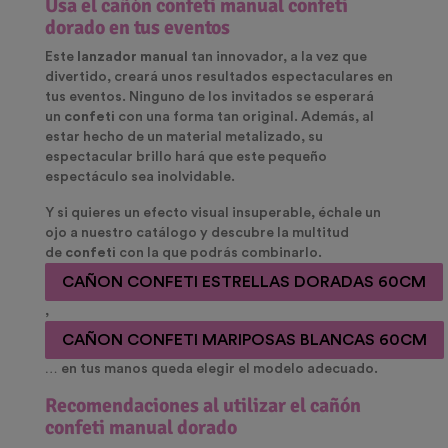
Usa el cañón confeti manual confeti
dorado en tus eventos
Este
lanzador manual
tan innovador, a la vez que
divertido, creará unos resultados espectaculares en
tus eventos. Ninguno de los invitados se esperará
un
confeti
con una forma tan original. Además, al
estar hecho de un material metalizado, su
espectacular brillo hará que este pequeño
espectáculo sea inolvidable.
Y si quieres un efecto visual insuperable, échale un
ojo a nuestro catálogo y descubre la multitud
de
confeti
con la que podrás combinarlo.
CAÑON CONFETI ESTRELLAS DORADAS 60CM
,
CAÑON CONFETI MARIPOSAS BLANCAS 60CM
… en tus manos queda elegir el modelo adecuado.
Recomendaciones al utilizar el cañón
confeti manual dorado