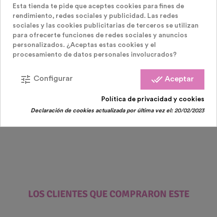
Esta tienda te pide que aceptes cookies para fines de
rendimiento, redes sociales y publicidad. Las redes
sociales y las cookies publicitarias de terceros se utilizan
para ofrecerte funciones de redes sociales y anuncios
personalizados. ¿Aceptas estas cookies y el
Packs O Lotes Para Tus Fiestas
procesamiento de datos personales involucrados?
Pack 12 Cañones Confeti Multicolor
tune
done_all
Configurar
Aceptar
Precio
29,99 €
Política de privacidad y cookies
Declaración de cookies actualizada por última vez el:
20/02/2023
LOS CLIENTES QUE COMPRARON ESTE