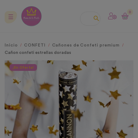
0
Navegación
☰

de
palanca
Inicio
CONFETI
Cañones de Confeti premium
Cañon confeti estrellas doradas
¡En Oferta!