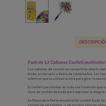
DESCRIPCIÓ
Pack de 12 Cañones Confeti multicolor
Los cañones de confeti se convertirán efecto meta
boda, aniversario o fiesta de cumpleaños. Los lan
mientras que la utilizas la otra para girar la secci
El c
onfeti para bodas
es toda una tradición que no
lleno de confeti de boda para
expresar la alegría
d
En Reina de la fiesta encontrarás
confeti boda de
confeti de serpentina.. y de muchos colores: blanc