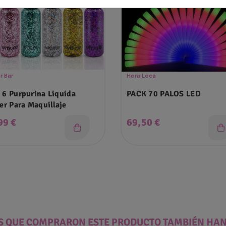
r Bar
Hora Loca
 6 Purpurina Liquida
PACK 70 PALOS LED
ter Para Maquillaje
cio
Precio
99 €
69,50 €
ES QUE COMPRARON ESTE PRODUCTO TAMBIÉN HA