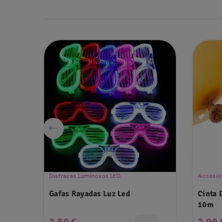
Disfraces Luminosos LED
Accesor
Gafas Rayadas Luz Led
Cinta 
10m
Precio
Preci
2,50 €
2,99 