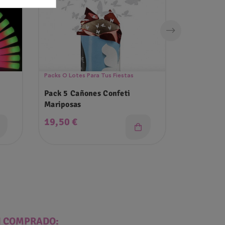
Packs O Lotes Para Tus Fiestas
Guirnaldas Y
Pack 5 Cañones Confeti
Set De 48
Mariposas
Pastel + 
Precio
Precio
19,50 €
7,90 €
N COMPRADO: