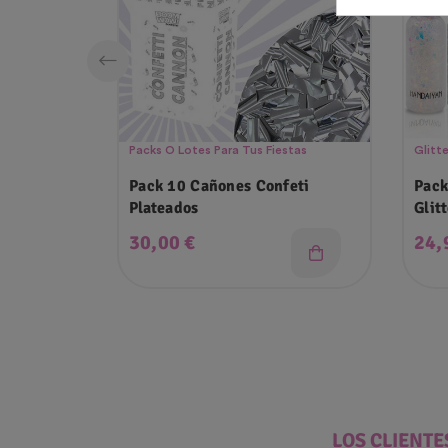
Packs O Lotes Para Tus Fiestas
Glitte
Pack 10 Cañones Confeti
Pack
Plateados
Glit
Precio
Pre
30,00 €
24,
LOS CLIENT