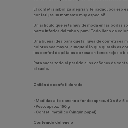
El confeti simboliza alegría y felicidad, por eso 
confeti ¡es un momento muy especial!
Un artículo que está muy de moda en las bodas so
parte inferior del tubo y pum! Todo lleno de color
Una buena idea para que la lluvia de confeti sea 
colores sea mayor, aunque si lo que queréis es con
los confeti de pétalos de rosa en tonos rojos o bl
Para sacar todo el partido a los cañones de confet
al suelo.
Cañón de confeti dorado
- Medidas alto x ancho x fondo: aprox. 40 x 5 x 5 
- Peso: aprox. 150 g
- Confeti metálico (ningún papel)
Contenido del envío