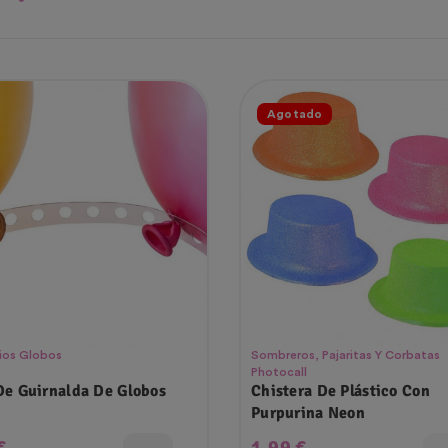
Agotado
ios Globos
Sombreros, Pajaritas Y Corbatas
Photocall
De Guirnalda De Globos
Chistera De Plástico Con
Purpurina Neon
o
Precio
€
1,99 €