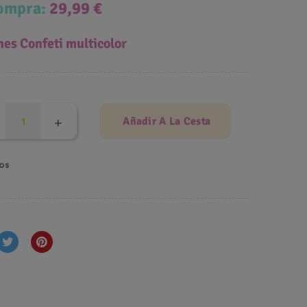
compra:
29,99 €
es Confeti multicolor
Añadir A La Cesta
os