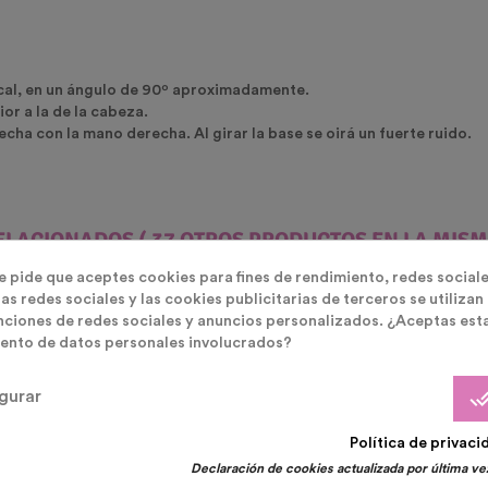
ical, en un ángulo de 90º aproximadamente.
or a la de la cabeza.
flecha con la mano derecha. Al girar la base se oirá un fuerte ruido.
ELACIONADOS
( 37 OTROS PRODUCTOS EN LA MISM
te pide que aceptes cookies para fines de rendimiento, redes sociale
as redes sociales y las cookies publicitarias de terceros se utilizan
nciones de redes sociales y anuncios personalizados. ¿Aceptas est
ento de datos personales involucrados?
done_
gurar
¡En Oferta!
Política de privaci
Declaración de cookies actualizada por última vez