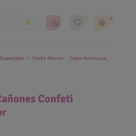
0

 Especiales
Packs Ahorro
Cajas Hora Loca
Cañones Confeti
or