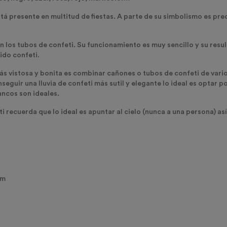
está presente en multitud de fiestas. A parte de su simbolismo es pre
n los
tubos de confeti
. Su funcionamiento es muy sencillo y su resul
ido confeti.
más vistosa y bonita es combinar
cañones o tubos de confeti de vari
seguir una lluvia de confeti más sutil y elegante lo ideal es optar p
ancos son ideales.
i recuerda que lo ideal es apuntar al cielo (nunca a una persona) así
cm