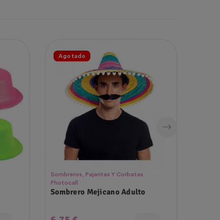
Agotado
Prod
Opc
Sombreros, Pajaritas Y Corbatas
Sombrer
Photocall
Photoca
Sombrero Mejicano Adulto
Corba
Precio
Prec
6,75 €
2,89