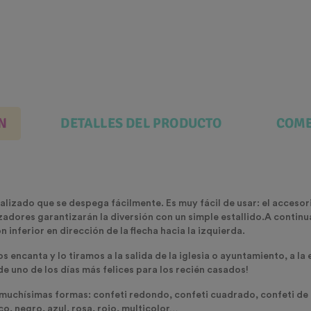
N
DETALLES DEL PRODUCTO
COME
lizado que se despega fácilmente. Es muy fácil de usar: el accesori
zadores garantizarán la diversión con un simple estallido.A continu
ón inferior en dirección de la flecha hacia la izquierda.
s encanta y lo tiramos a la salida de la iglesia o ayuntamiento, a la
e uno de los días más felices para los recién casados!
 muchísimas formas
: confeti redondo, confeti cuadrado, confeti de 
o, negro, azul, rosa, rojo, multicolor…