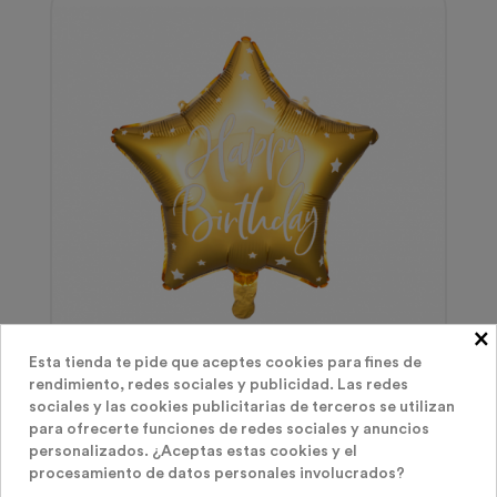
×
Esta tienda te pide que aceptes cookies para fines de
Globos Poliamida Helio
rendimiento, redes sociales y publicidad. Las redes
sociales y las cookies publicitarias de terceros se utilizan
Globo Estrella Happy Birthday Dorado 40 Cm
para ofrecerte funciones de redes sociales y anuncios
personalizados. ¿Aceptas estas cookies y el
Precio
procesamiento de datos personales involucrados?
3,40 €