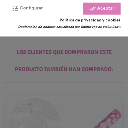
tune
done_all
Configurar
Aceptar
Política de privacidad y cookies
Declaración de cookies actualizada por última vez el:
20/02/2023
LOS CLIENTES QUE COMPRARON ESTE
PRODUCTO TAMBIÉN HAN COMPRADO: