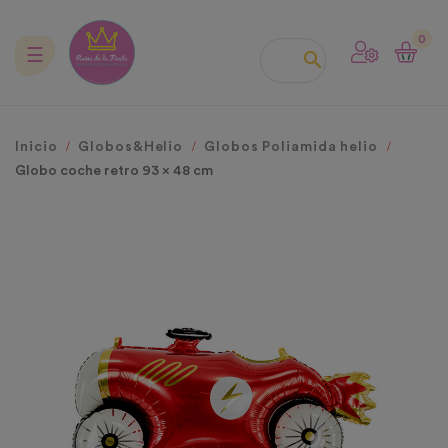
0
Navegación
☰

de
palanca
Inicio
Globos&Helio
Globos Poliamida helio
Globo coche retro 93 x 48 cm