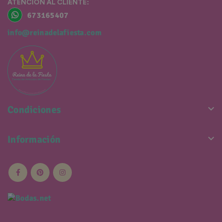
ATENCIÓN AL CLIENTE:
673165407
info@reinadelafiesta.com

Condiciones

Información