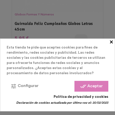
Globos Formas Y Números
Guirnalda Feliz Cumpleaños Globos Letras
45cm
Precio
5,95 €
×
Esta tienda te pide que aceptes cookies para fines de
rendimiento, redes sociales y publicidad. Las redes
sociales y las cookies publicitarias de terceros se utilizan
para ofrecerte funciones de redes sociales y anuncios
personalizados. ¿Aceptas estas cookies y el
procesamiento de datos personales involucrados?
tune
done_all
Configurar
Aceptar
LOS CLIENTES QUE COMPRARON ESTE
Política de privacidad y cookies
Declaración de cookies actualizada por última vez el:
20/02/2023
PRODUCTO TAMBIÉN HAN COMPRADO: