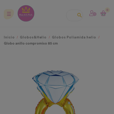
0
Navegación
☰

de
palanca
Inicio
Globos&Helio
Globos Poliamida helio
Globo anillo compromiso 85 cm