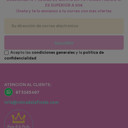
ES SUPERIOR A 50€
Únete y te lo envíanos a tu correo con más ofertas
Suscribir
Acepto las
condiciones generales
y la
política de
confidencialidad
ATENCIÓN AL CLIENTE:
673165407
info@reinadelafiesta.com