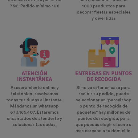
de envio Gratis a partir de
una comunión... Más de
75€. Pedido mínimo 10€
1000 productos para
decorar fiestas especiales
y divertidas
ATENCIÓN
ENTREGAS EN PUNTOS
INSTANTÁNEA
DE RECOGIDA
Asesoramiento online y
Si no va estar en casa para
telefónico, resolvemos
recibir su pedido, puede
todas tus dudas al instante.
seleccionar un "parcelshop
Mándanos un whatsapp
o punto de recogida de
673.165.407. Estaremos
paquetes" hay millones de
encantados de atenderte y
puntos de recogida, para
solucionar tus dudas.
que puedas elegir el centro
mas cercano a tu domicilio.