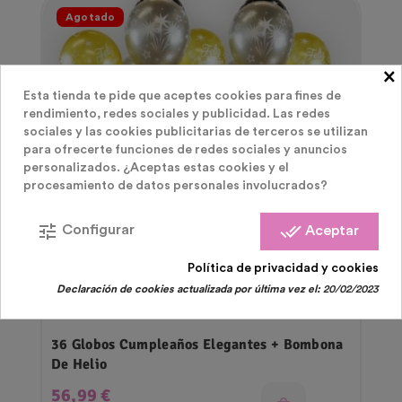
Agotado
×
Esta tienda te pide que aceptes cookies para fines de
rendimiento, redes sociales y publicidad. Las redes
sociales y las cookies publicitarias de terceros se utilizan
para ofrecerte funciones de redes sociales y anuncios
personalizados. ¿Aceptas estas cookies y el
procesamiento de datos personales involucrados?
tune
done_all
Configurar
Aceptar
Política de privacidad y cookies
Declaración de cookies actualizada por última vez el:
20/02/2023
Packs Globos Y Bombona De Helio
36 Globos Cumpleaños Elegantes + Bombona
De Helio
Precio
56,99 €