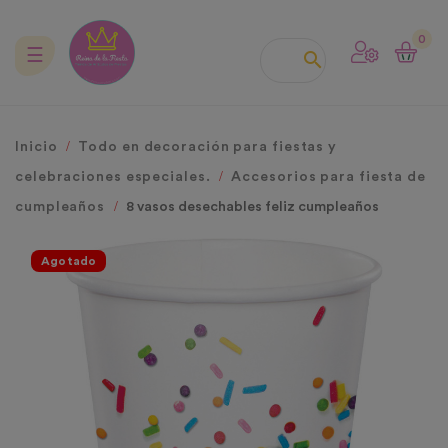
0
Navegación
☰

de
palanca
Inicio
Todo en decoración para fiestas y
celebraciones especiales.
Accesorios para fiesta de
cumpleaños
8 vasos desechables feliz cumpleaños
Agotado