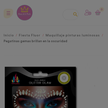
0
Navegación
☰

de
palanca
Inicio
Fiesta Fluor
Maquillaje pinturas luminosas
Pegatinas gemas brillan en la oscuridad