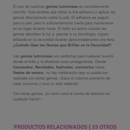
El uso de nuestras
gemas luminosas
es increíblemente
sencillo. Solo tendrás que retirar la tira adhesiva y aplicar las
gemas directamente sobre tu piel. El adhesivo es seguro
para tu piel, pero lo suficientemente fuerte para mantenerse
en su lugar durante horas. El brillo se activa cuando las
gemas absorben la luz y, gracias a su tecnología, siguen
brillando en la oscuridad durante aproximadamente una hora.
¿Cuándo Usar las Gemas que Brillan en la Oscuridad?
Las
gemas luminosas
son perfectas para cualquier evento
donde el brillo y la diversión sean protagonistas. Desde
Carnavales
,
Navidades
,
festivales
,
conciertos
hasta
fiestas de verano
, no hay celebración que no pueda ser
realzada con estas gemas. ¡Saca el máximo provecho de
cada momento y luce un look radiante!
Con estas gemas, ¡tu rostro será el centro de atención en
cualquier fiesta!
✨
PRODUCTOS RELACIONADOS
( 25 OTROS