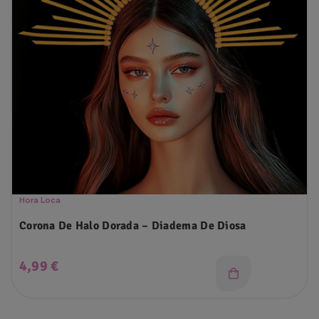
Hora Loca
Corona De Halo Dorada – Diadema De Diosa
Precio
4,99 €