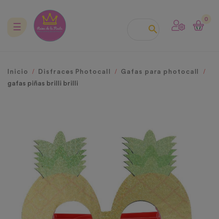
0
Navegación
☰

de
palanca
Inicio
Disfraces Photocall
Gafas para photocall
gafas piñas brilli brilli