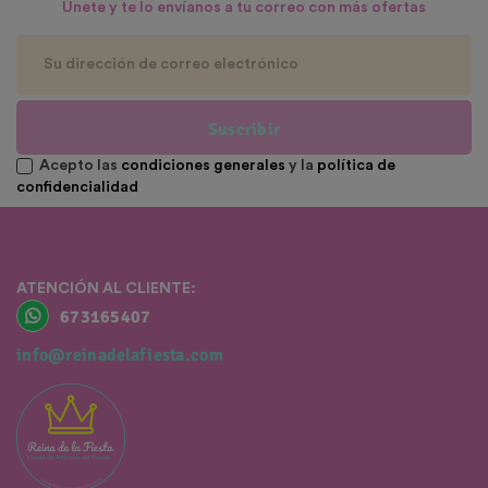
Únete y te lo envíanos a tu correo con más ofertas
Suscribir
Acepto las
condiciones generales
y la
política de
confidencialidad
ATENCIÓN AL CLIENTE:
673165407
info@reinadelafiesta.com