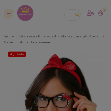
0
Navegación
☰

de
palanca
Inicio
Disfraces Photocall
Gafas para photocall
Gafas photocall lazo minnie
Agotado