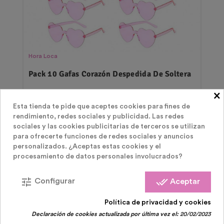
Hora Loca
Pack 10 Gafas Corazón Despedida De Soltera
×
Precio
19,90 €
Esta tienda te pide que aceptes cookies para fines de
rendimiento, redes sociales y publicidad. Las redes
sociales y las cookies publicitarias de terceros se utilizan
para ofrecerte funciones de redes sociales y anuncios
personalizados. ¿Aceptas estas cookies y el
procesamiento de datos personales involucrados?
tune
done_all
Configurar
Aceptar
LOS CLIENTES QUE COMPRARON ESTE
Política de privacidad y cookies
Declaración de cookies actualizada por última vez el:
20/02/2023