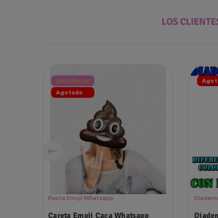
LOS CLIENT
¡En Oferta!
Agot
Agotado
Fiesta Emoji Whatsapp
Diadema
Careta Emoji Caca Whatsapp
Diadem