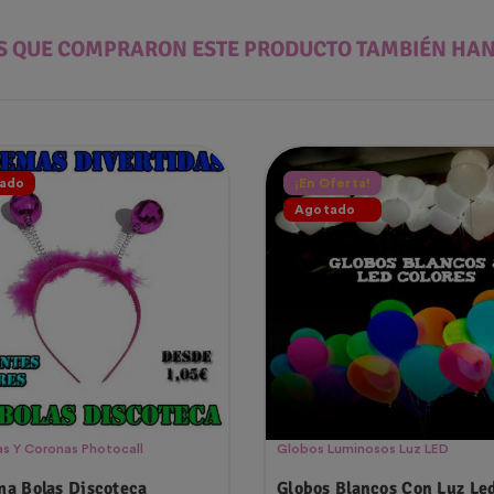
ES QUE COMPRARON ESTE PRODUCTO TAMBIÉN HA
ado
¡En Oferta!
Agotado
s Y Coronas Photocall
Globos Luminosos Luz LED
a Bolas Discoteca
Globos Blancos Con Luz Le