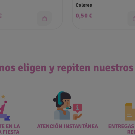
Colores
o
Precio
€
0,50 €
nos eligen y repiten nuestros
E EN LA
ATENCIÓN INSTANTÁNEA
ENTREGAS
A FIESTA
RE