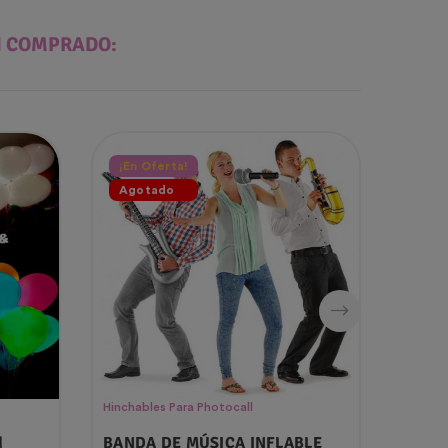
N COMPRADO:
¡En Oferta!
Agotado
Hinchables Para Photocall
Fiesta 
d
BANDA DE MÚSICA INFLABLE
Colla