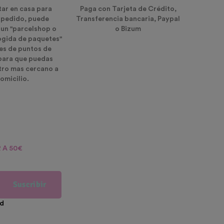
tar en casa para
Paga con Tarjeta de Crédito,
u pedido, puede
Transferencia bancaria, Paypal
 un "parcelshop o
o Bizum
ogida de paquetes"
es de puntos de
para que puedas
ntro mas cercano a
omicilio.
 A 50€
Suscribir
ad