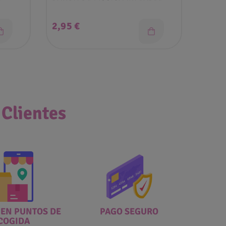
Precio
Prec
2,95 €
1,99
 Clientes
 EN PUNTOS DE
PAGO SEGURO
COGIDA