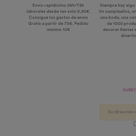
Envío rapidísimo 24h/72h
Siempre hay algo 
laborales desde tan solo 6,50€.
Un cumpleaños, u
Consigue los gastos de envio
una boda, una co
Gratis a partir de 75€. Pedido
de 1000 produ
mínimo 10€
decorar fiestas 
diverti
SUBSC