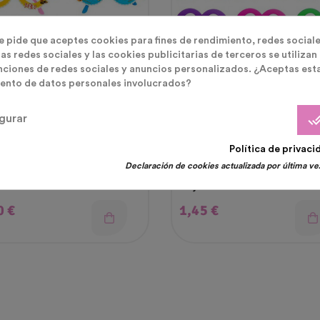
te pide que aceptes cookies para fines de rendimiento, redes sociale
as redes sociales y las cookies publicitarias de terceros se utilizan
nciones de redes sociales y anuncios personalizados. ¿Aceptas est
ento de datos personales involucrados?
done_
gurar
a Halloween
Disfraces Fiesta Neon
Política de privaci
Declaración de cookies actualizada por última vez
s Halloween Surtidas
Gafas Plástico Neon Brillan
Bajo La Luz UV
cio
Precio
0 €
1,45 €