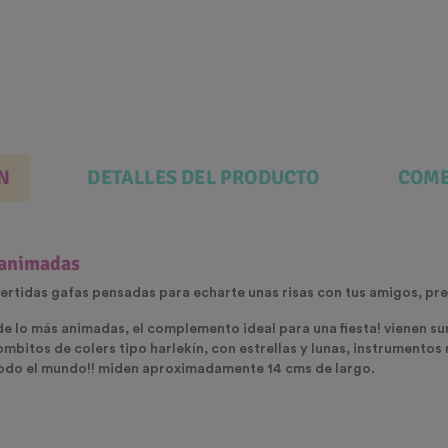
N
DETALLES DEL PRODUCTO
COME
s animadas
ivertidas gafas pensadas para echarte unas risas con tus amigos, prep
de lo más animadas, el complemento ideal para una fiesta! vienen s
mbitos de colers tipo harlekín, con estrellas y lunas, instrumentos 
 todo el mundo!! miden aproximadamente 14 cms de largo.