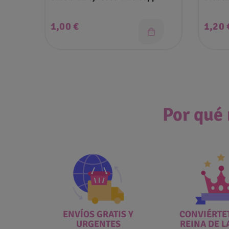
Precio
Preci
1,00 €
1,20 
Por qué 
ENVÍOS GRATIS Y
CONVIÉRTET
URGENTES
REINA DE L