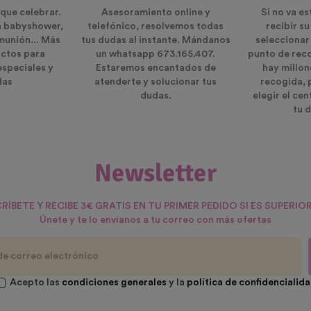
que celebrar.
Asesoramiento online y
Si no va es
n babyshower,
telefónico, resolvemos todas
recibir s
munión... Más
tus dudas al instante. Mándanos
seleccionar
ctos para
un whatsapp 673.165.407.
punto de rec
especiales y
Estaremos encantados de
hay millon
das
atenderte y solucionar tus
recogida, 
dudas.
elegir el ce
tu d
Newsletter
RÍBETE Y RECIBE 3€ GRATIS EN TU PRIMER PEDIDO SI ES SUPERIOR
Únete y te lo envíanos a tu correo con más ofertas
Acepto las
condiciones generales
y la
política de confidencialid