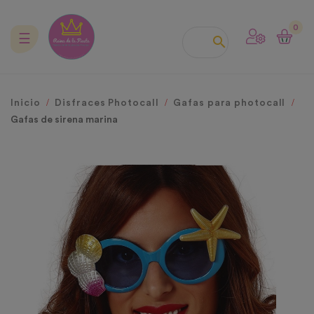
0
Navegación
☰

de
palanca
Inicio
Disfraces Photocall
Gafas para photocall
Gafas de sirena marina