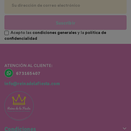
Suscribir
Acepto las
condiciones generales
y la
política de
confidencialidad
ATENCIÓN AL CLIENTE:
673165407
info@reinadelafiesta.com

Condiciones