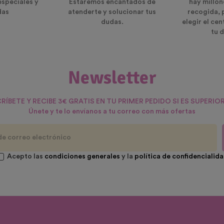
especiales y
Estaremos encantados de
hay millon
das
atenderte y solucionar tus
recogida, 
dudas.
elegir el ce
tu d
Newsletter
RÍBETE Y RECIBE 3€ GRATIS EN TU PRIMER PEDIDO SI ES SUPERIOR
Únete y te lo envíanos a tu correo con más ofertas
Acepto las
condiciones generales
y la
política de confidencialid