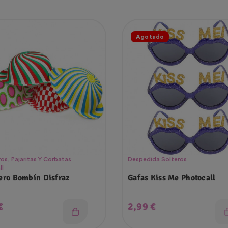
Agotado
s, Pajaritas Y Corbatas
Despedida Solteros
ll
ro Bombín Disfraz
Gafas Kiss Me Photocall
o
Precio
€
2,99 €