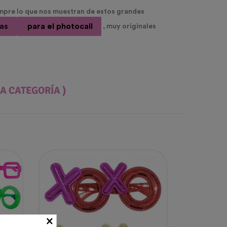
empre lo que nos muestran de estos grandes
as
para el photocall
, muy originales
A CATEGORÍA )
×