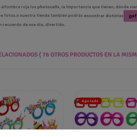
 alfombra roja los
photocalls
, la importancia que tienen, dónde si
gaf
e fotos.
n nuestra tienda también podrás
encontrar distintas
n recuerdo de ese día, divertido.
ELACIONADOS
( 76 OTROS PRODUCTOS EN LA MISM
Agotado