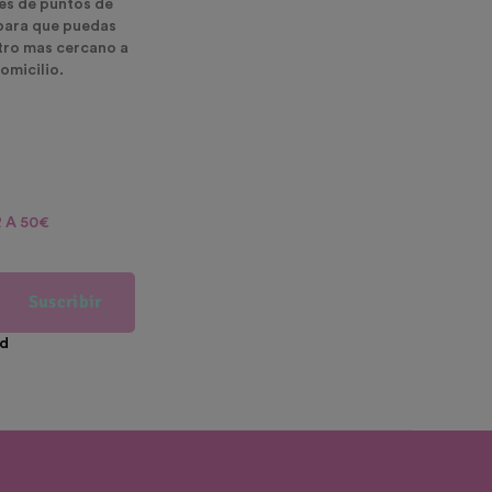
es de puntos de
para que puedas
ntro mas cercano a
omicilio.
 A 50€
Suscribir
ad