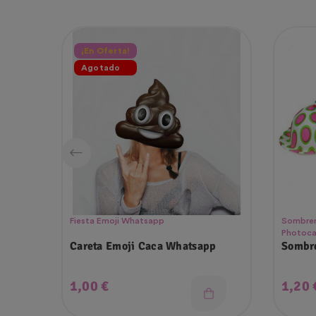
¡En Oferta!
Agotado
Fiesta Emoji Whatsapp
Sombrero
Photoca
Careta Emoji Caca Whatsapp
Sombre
Precio
Preci
1,00 €
1,20 