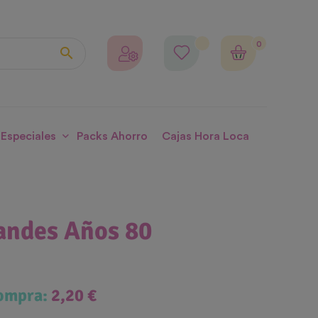
0

 Especiales
Packs Ahorro
Cajas Hora Loca
andes Años 80
compra:
2,20 €