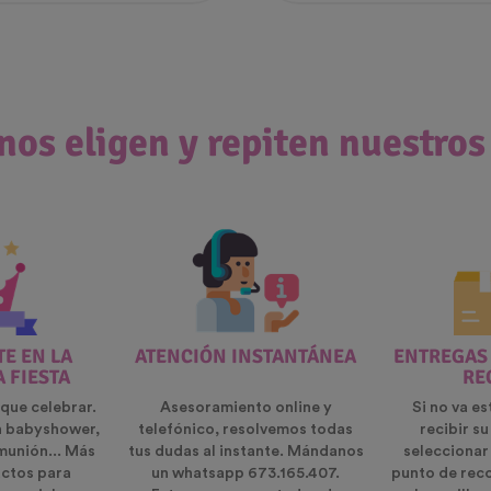
nos eligen y repiten nuestros
E EN LA
ATENCIÓN INSTANTÁNEA
ENTREGAS
A FIESTA
RE
que celebrar.
Asesoramiento online y
Si no va es
n babyshower,
telefónico, resolvemos todas
recibir s
munión... Más
tus dudas al instante. Mándanos
seleccionar
ctos para
un whatsapp 673.165.407.
punto de rec