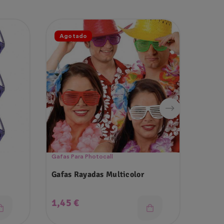
Agotado
¡En 
Gafas Para Photocall
Fiesta 
Gafas Rayadas Multicolor
Careta
Whats
Precio
Prec
1,45 €
1,00