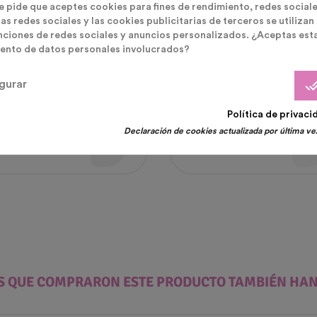
te pide que aceptes cookies para fines de rendimiento, redes sociale
as redes sociales y las cookies publicitarias de terceros se utilizan
nciones de redes sociales y anuncios personalizados. ¿Aceptas est
ento de datos personales involucrados?
orios Para Fiesta De Cumpleaños
Disfraces Fiesta Neon
done_
gurar
s Cumpleaños Atrezzo
Gafas Plástico Neon Brillan
Política de privaci
idas
Bajo La Luz UV
Declaración de cookies actualizada por última vez
cio
Precio
5 €
1,45 €
ES QUE COMPRARON ESTE PRODUCTO TAMBIÉN HA