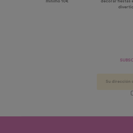
mínimo 10€
decorar fiestas 
diverti
SUBSC