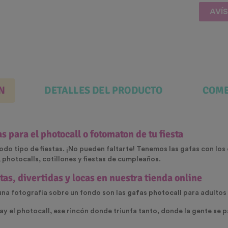
AVÍ
N
DETALLES DEL PRODUCTO
COME
as para el
photocall
o
fotomaton de tu fiesta
odo tipo de fiestas. ¡No pueden faltarte! Tenemos las gafas con lo
 photocalls, cotillones y fiestas de cumpleaños.
as, divertidas y locas en nuestra tienda online
 una fotografía sobre un fondo son las
gafas photocall
para adultos 
ay el photocall, ese rincón donde triunfa tanto, donde la gente se 