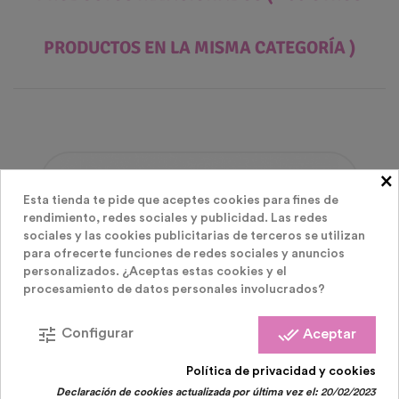
PRODUCTOS EN LA MISMA CATEGORÍA )
×
Agotado
Esta tienda te pide que aceptes cookies para fines de
rendimiento, redes sociales y publicidad. Las redes
sociales y las cookies publicitarias de terceros se utilizan
para ofrecerte funciones de redes sociales y anuncios
personalizados. ¿Aceptas estas cookies y el
procesamiento de datos personales involucrados?
tune
done_all
Configurar
Aceptar
Política de privacidad y cookies
Declaración de cookies actualizada por última vez el:
20/02/2023