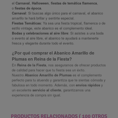
el
Carnaval
,
Halloween
,
fiestas de temática flamenca
,
o
fiestas de época
.
Carnaval
: Si buscas algo único para el carnaval, el abanico
amarillo te hará brillar y sentirte especial.
Fiestas Temáticas
: Ya sea una fiesta tropical, flamenca o de
estilo vintage, este abanico es el complemento ideal.
Bodas y celebraciones al aire libre
: Si asistes a una boda
o evento al aire libre, el abanico te ayudará a mantenerte
fresca y elegante durante todo el evento.
¿Por qué comprar el Abanico Amarillo de
Plumas en Reina de la Fiesta?
En
Reina de la Fiesta
, nos aseguramos de ofrecer productos
de calidad para hacer que tu fiesta sea un éxito.
Nuestro
Abanico Amarillo de Plumas
es el complemento
perfecto para tu atuendo y garantiza que te sientas cómoda y
fabulosa en todo momento. Además, con
envíos rápidos
y
un excelente
servicio al cliente
, garantizamos una
experiencia de compra sin igual.
PRODUCTOS RELACIONADOS
( 100 OTROS