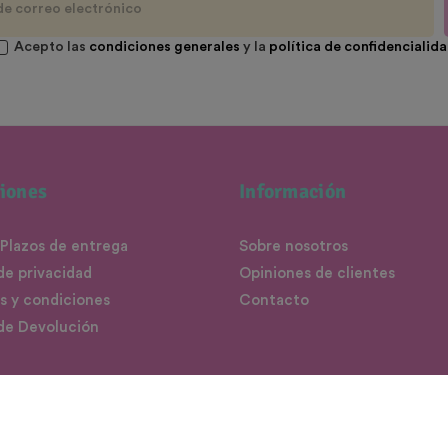
Acepto las
condiciones generales
y la
política de confidencialid
iones
Información
 Plazos de entrega
Sobre nosotros
 de privacidad
Opiniones de clientes
s y condiciones
Contacto
 de Devolución