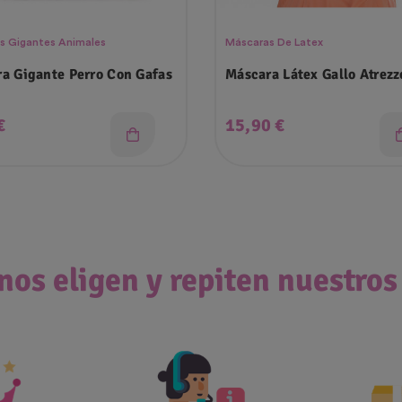
s Gigantes Animales
Máscaras De Latex
a Gigante Perro Con Gafas
Máscara Látex Gallo Atrezz
o
Precio
€
15,90 €
nos eligen y repiten nuestros