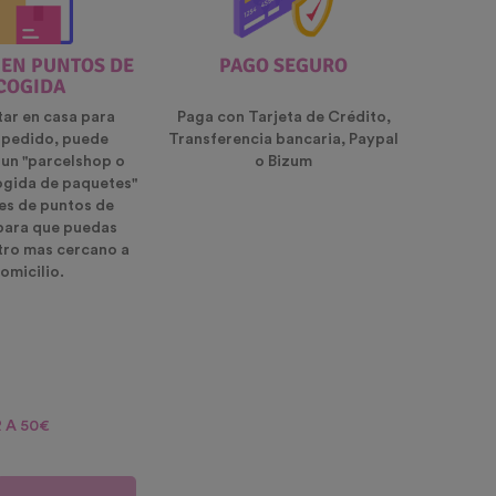
 EN PUNTOS DE
PAGO SEGURO
COGIDA
tar en casa para
Paga con Tarjeta de Crédito,
u pedido, puede
Transferencia bancaria, Paypal
 un "parcelshop o
o Bizum
ogida de paquetes"
es de puntos de
para que puedas
ntro mas cercano a
omicilio.
 A 50€