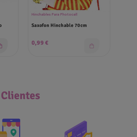
Hinchables Para Photocall
Packs O
o
Saxofon Hinchable 70cm
Pack 
Marip
Precio
Prec
0,99 €
29,9
 Clientes