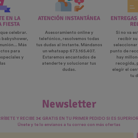
E EN LA
ATENCIÓN INSTANTÁNEA
ENTREGAS
A FIESTA
RE
que celebrar.
Asesoramiento online y
Si no va es
n babyshower,
telefónico, resolvemos todas
recibir s
munión... Más
tus dudas al instante. Mándanos
seleccionar
ctos para
un whatsapp 673.165.407.
punto de rec
especiales y
Estaremos encantados de
hay millon
das
atenderte y solucionar tus
recogida, 
dudas.
elegir el ce
tu d
Newsletter
RÍBETE Y RECIBE 3€ GRATIS EN TU PRIMER PEDIDO SI ES SUPERIOR
Únete y te lo envíanos a tu correo con más ofertas