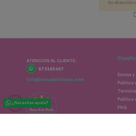
Condic
ATENCIÓN AL CLIENTE:
673165407
Envíos y
info@reinadelafiesta.com
Política
Término
Politica
¿Necesitas ayuda?
FAQ