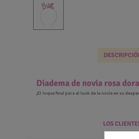
DESCRIPCIÓ
Diadema de novia rosa dor
¡El toque final para el look de la novia en su des
LOS CLIENT