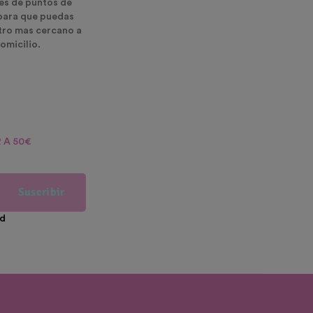
es de puntos de
para que puedas
ntro mas cercano a
omicilio.
 A 50€
Suscribir
ad