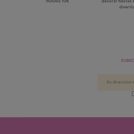
mínimo 10€
decorar fiestas 
diverti
SUBSC