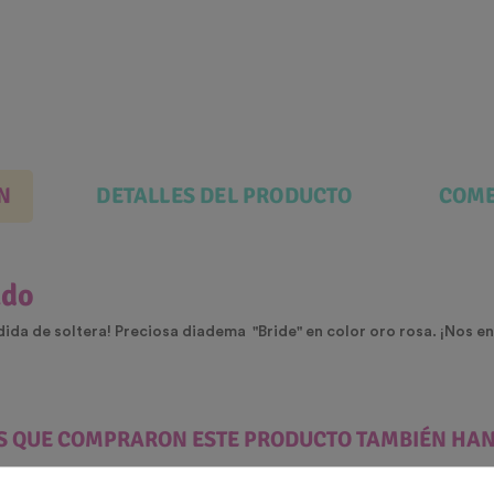
N
DETALLES DEL PRODUCTO
COME
ado
pedida de soltera! Preciosa diadema "Bride" en color oro rosa. ¡Nos e
ES QUE COMPRARON ESTE PRODUCTO TAMBIÉN HA