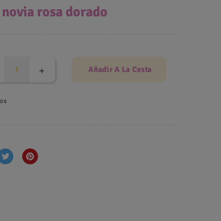
novia rosa dorado
Añadir A La Cesta
os