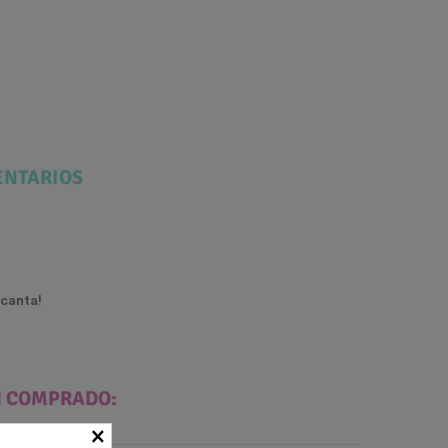
NTARIOS
ncanta!
N COMPRADO:
×