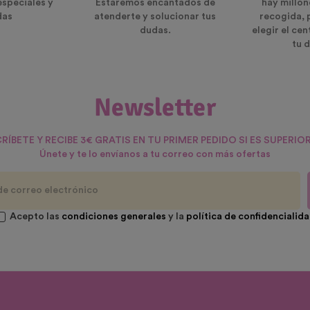
especiales y
Estaremos encantados de
hay millon
das
atenderte y solucionar tus
recogida, 
dudas.
elegir el ce
tu d
Newsletter
RÍBETE Y RECIBE 3€ GRATIS EN TU PRIMER PEDIDO SI ES SUPERIOR
Únete y te lo envíanos a tu correo con más ofertas
Acepto las
condiciones generales
y la
política de confidencialid