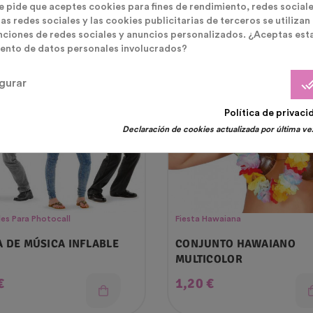
te pide que aceptes cookies para fines de rendimiento, redes sociale
as redes sociales y las cookies publicitarias de terceros se utilizan
nciones de redes sociales y anuncios personalizados. ¿Aceptas est
ento de datos personales involucrados?
ferta!
¡En Oferta!
ado
Agotado
done_
gurar
Política de privaci
Declaración de cookies actualizada por última vez
es Para Photocall
Fiesta Hawaiana
 DE MÚSICA INFLABLE
CONJUNTO HAWAIANO
MULTICOLOR
o
Precio
€
1,20 €