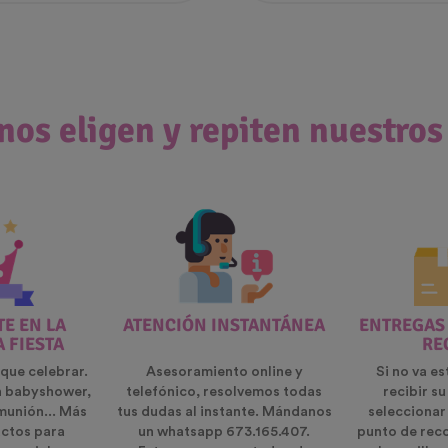
nos eligen y repiten nuestros
E EN LA
ATENCIÓN INSTANTÁNEA
ENTREGAS
A FIESTA
RE
que celebrar.
Asesoramiento online y
Si no va es
n babyshower,
telefónico, resolvemos todas
recibir s
munión... Más
tus dudas al instante. Mándanos
seleccionar
ctos para
un whatsapp 673.165.407.
punto de rec