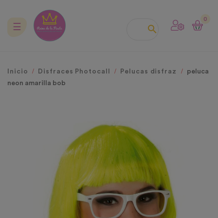
0
Navegación
☰

de
palanca
Inicio
Disfraces Photocall
Pelucas disfraz
peluca
neon amarilla bob