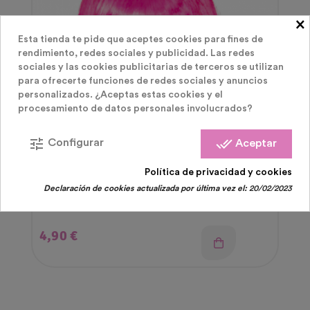
×
Esta tienda te pide que aceptes cookies para fines de
rendimiento, redes sociales y publicidad. Las redes
sociales y las cookies publicitarias de terceros se utilizan
para ofrecerte funciones de redes sociales y anuncios
personalizados. ¿Aceptas estas cookies y el
procesamiento de datos personales involucrados?
tune
done_all
Configurar
Aceptar
Política de privacidad y cookies
Pelucas Disfraz
Declaración de cookies actualizada por última vez el:
20/02/2023
Peluca Neon Rosa Bob
Precio
4,90 €