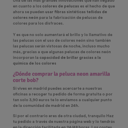
Una de las más grandes innovaciones que han llegado
en cuanto a los
colores de pelucas
es el hecho de que
ahora se pueden
usar fibras sintéticas teñidas de
colores neón
para la fabricación de pelucas de
colores para los disfraces.
Y es que no solo aumentará el brillo y lo llamativo de
las pelucas con el uso de colores neón sino también
las pelucas serán vistosas de noche, incluso mucho
más, gracias a que algunas pelucas de colores neón
incorporan la
capacidad de brillar gracias a la
química de los colores
¿Dónde comprar la peluca neon amarilla
corte bob?
Si vives en madrid puedes acercarte a nuestras
oficinas a recoger tu pedido de forma gratuita o por
tan solo 3,90 euros te lo enviamos a cualquier punto
de la comunidad de madrid en 24h.
Si por el contrario eres de otra ciudad, tranquilo Haz
tu pedido a través de nuestra página web y lo tendrás
en la dirección facilitada en 24/48 horas. Los costes