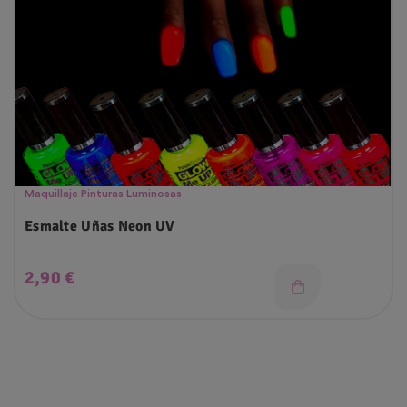
Maquillaje Pinturas Luminosas
Esmalte Uñas Neon UV
Precio
2,90 €