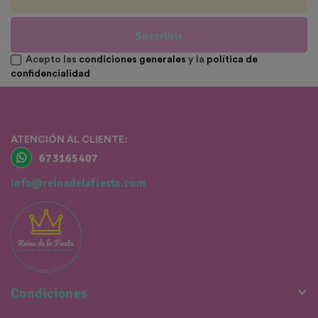
Suscribir
Acepto las
condiciones generales
y la
política de
confidencialidad
ATENCIÓN AL CLIENTE:
673165407
info@reinadelafiesta.com

Condiciones