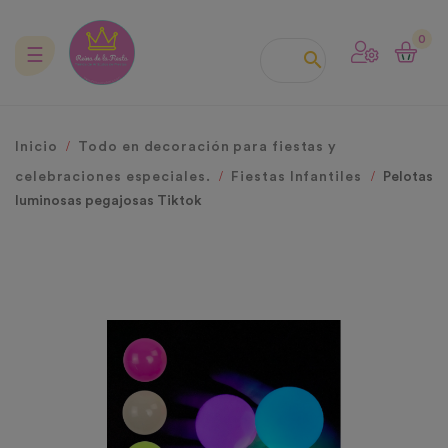
0
Navegación
☰

de
palanca
Inicio
Todo en decoración para fiestas y
celebraciones especiales.
Fiestas Infantiles
Pelotas
luminosas pegajosas Tiktok