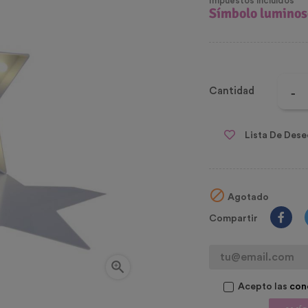
Impuestos incluidos
Símbolo lumino
Cantidad
Lista De Dese

Agotado
Compartir

Acepto las
con