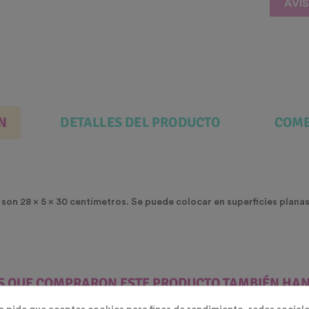
AVÍ
N
DETALLES DEL PRODUCTO
COME
son 28 x 5 x 30 centímetros. Se puede colocar en superficies plana
ES QUE COMPRARON ESTE PRODUCTO TAMBIÉN HA