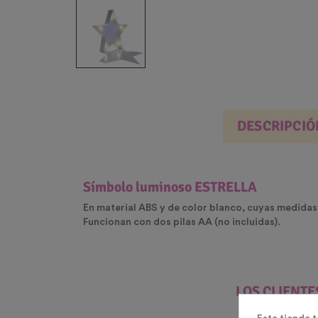
DESCRIPCIÓ
Símbolo luminoso ESTRELLA
En material ABS y de color blanco, cuyas medidas 
Funcionan con dos pilas AA (no incluidas).
LOS CLIENT