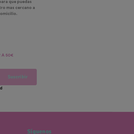
para que puedas
ntro mas cercano a
omicilio.
 A 50€
Suscribir
ad
Síguenos