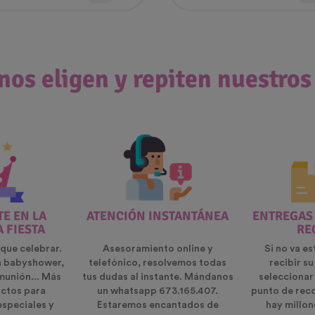
nos eligen y repiten nuestros
E EN LA
ATENCIÓN INSTANTÁNEA
ENTREGAS
A FIESTA
RE
que celebrar.
Asesoramiento online y
Si no va es
n babyshower,
telefónico, resolvemos todas
recibir s
munión... Más
tus dudas al instante. Mándanos
seleccionar
ctos para
un whatsapp 673.165.407.
punto de rec
especiales y
Estaremos encantados de
hay millon