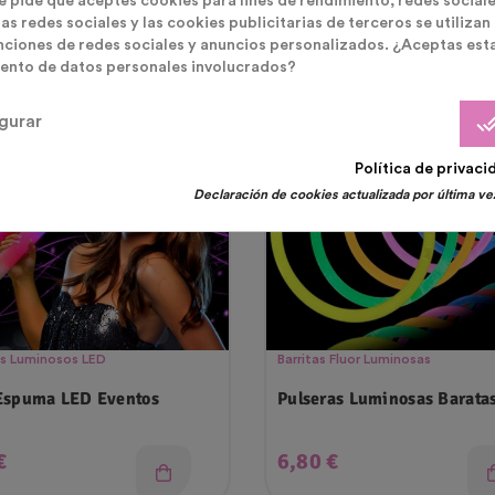
te pide que aceptes cookies para fines de rendimiento, redes sociale
as redes sociales y las cookies publicitarias de terceros se utilizan
nciones de redes sociales y anuncios personalizados. ¿Aceptas est
ento de datos personales involucrados?
ferta!
done_
gurar
Política de privaci
Declaración de cookies actualizada por última vez
es Luminosos LED
Barritas Fluor Luminosas
Espuma LED Eventos
Pulseras Luminosas Barata
o
Precio
€
6,80 €