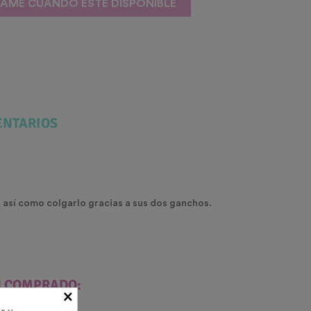
SAME CUANDO ESTÉ DISPONIBLE
NTARIOS
s así como colgarlo gracias a sus dos ganchos.
N COMPRADO:
×