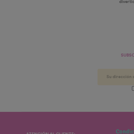
diverti
SUBSC
Condic