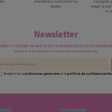
das
atenderte y solucionar tus
recogida, 
dudas.
elegir el ce
tu d
Newsletter
RÍBETE Y RECIBE 3€ GRATIS EN TU PRIMER PEDIDO SI ES SUPERIOR
Únete y te lo envíanos a tu correo con más ofertas
Acepto las
condiciones generales
y la
política de confidencialid
iones
Información