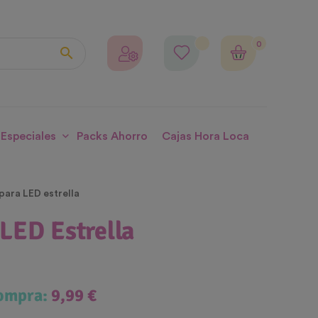
0

 Especiales
Packs Ahorro
Cajas Hora Loca
ara LED estrella
LED Estrella
compra:
9,99 €