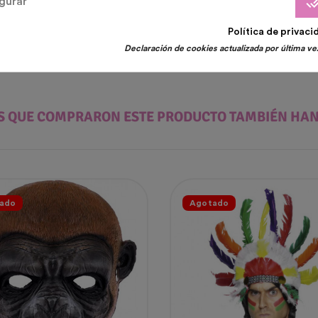
done_
gurar
Política de privaci
Declaración de cookies actualizada por última vez
ES QUE COMPRARON ESTE PRODUCTO TAMBIÉN HA
ado
Agotado