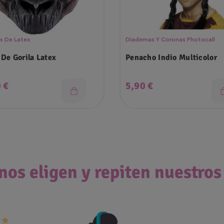
s De Latex
Diademas Y Coronas Photocall
 De Gorila Latex
Penacho Indio Multicolor
o
Precio
 €
5,90 €
nos eligen y repiten nuestros