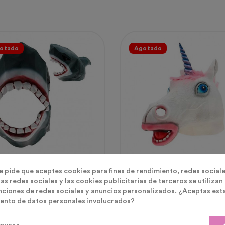
otado
Agotado
ras De Latex
Máscaras De Latex
te pide que aceptes cookies para fines de rendimiento, redes sociale
ara Tiburón Origami Látex
MASCARA DE LATEX
as redes sociales y las cookies publicitarias de terceros se utilizan
UNICORNIO
nciones de redes sociales y anuncios personalizados. ¿Aceptas est
ento de datos personales involucrados?
cio
Precio
50 €
15,90 €