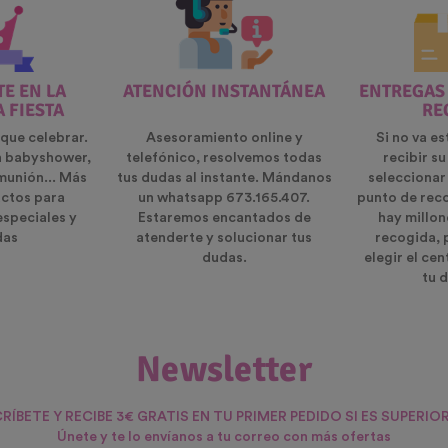
E EN LA
ATENCIÓN INSTANTÁNEA
ENTREGAS
A FIESTA
RE
que celebrar.
Asesoramiento online y
Si no va es
n babyshower,
telefónico, resolvemos todas
recibir s
munión... Más
tus dudas al instante. Mándanos
seleccionar
ctos para
un whatsapp 673.165.407.
punto de rec
especiales y
Estaremos encantados de
hay millon
das
atenderte y solucionar tus
recogida, 
dudas.
elegir el ce
tu d
Newsletter
RÍBETE Y RECIBE 3€ GRATIS EN TU PRIMER PEDIDO SI ES SUPERIOR
Únete y te lo envíanos a tu correo con más ofertas