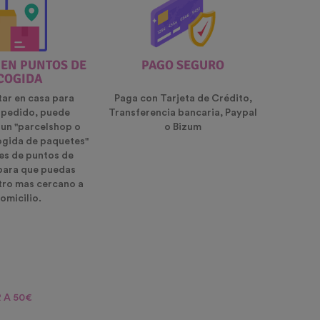
 EN PUNTOS DE
PAGO SEGURO
COGIDA
tar en casa para
Paga con Tarjeta de Crédito,
u pedido, puede
Transferencia bancaria, Paypal
 un "parcelshop o
o Bizum
ogida de paquetes"
es de puntos de
para que puedas
ntro mas cercano a
omicilio.
 A 50€