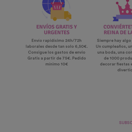
ENVÍOS GRATIS Y
CONVIÉRTET
URGENTES
REINA DE L
Envío rapidísimo 24h/72h
Siempre hay algo 
laborales desde tan solo 6,50€.
Un cumpleaños, u
Consigue los gastos de envio
una boda, una co
Gratis a partir de 75€. Pedido
de 1000 produ
mínimo 10€
decorar fiestas 
diverti
SUBSC