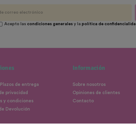
Acepto las
condiciones generales
y la
política de confidencialid
iones
Información
 Plazos de entrega
Sobre nosotros
 de privacidad
Opiniones de clientes
s y condiciones
Contacto
 de Devolución