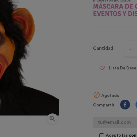
Impuestos incluidos
MÁSCARA
DE 
EVENTOS Y DI
Cantidad
Lista De Dese

Agotado
Compartir

Acepto las
con