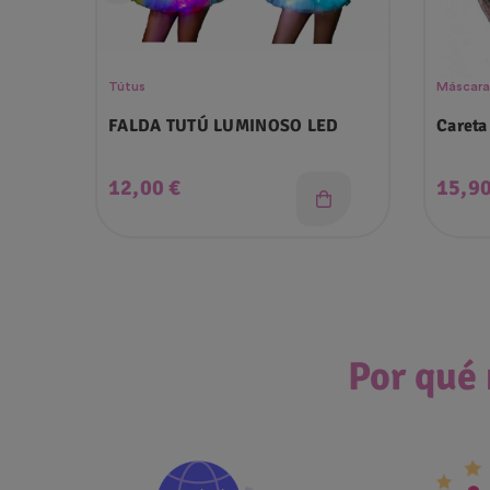
Tútus
Máscara
FALDA TUTÚ LUMINOSO LED
Careta
Precio
Preci
12,00 €
15,90
Por qué 