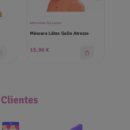
Máscaras De Latex
Barrita
Máscara Látex Gallo Atrezzo
Pulse
Precio
Prec
15,90 €
6,80
 Clientes