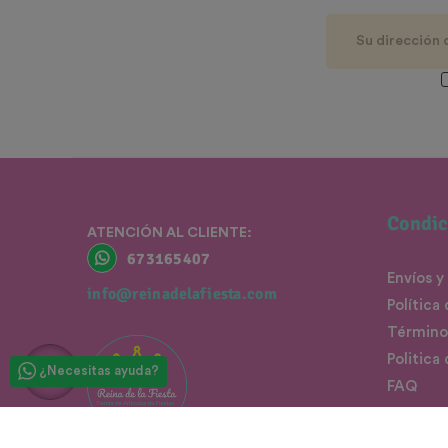
Condic
ATENCIÓN AL CLIENTE:
673165407
Envíos y
info@reinadelafiesta.com
Política
Término
Politica
¿Necesitas ayuda?
FAQ