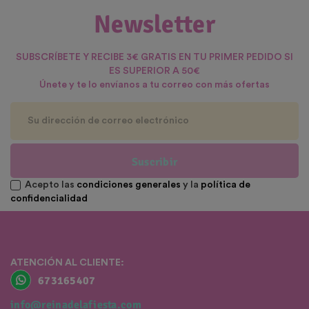
Newsletter
SUBSCRÍBETE Y RECIBE 3€ GRATIS EN TU PRIMER PEDIDO SI
ES SUPERIOR A 50€
Únete y te lo envíanos a tu correo con más ofertas
Suscribir
Acepto las
condiciones generales
y la
política de
confidencialidad
ATENCIÓN AL CLIENTE:
673165407
info@reinadelafiesta.com