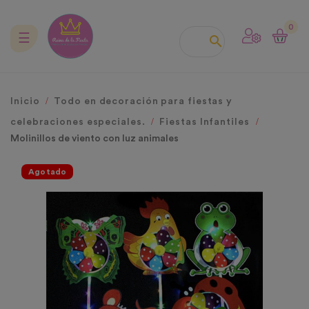
0
Navegación
☰

de
palanca
Inicio
Todo en decoración para fiestas y
celebraciones especiales.
Fiestas Infantiles
Molinillos de viento con luz animales
Agotado