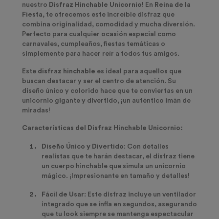
nuestro
Disfraz Hinchable Unicornio
! En
Reina de la
Fiesta
, te ofrecemos este increíble disfraz que
combina originalidad, comodidad y mucha diversión.
Perfecto para cualquier ocasión especial como
carnavales, cumpleaños, fiestas temáticas o
simplemente para hacer reír a todos tus amigos.
Este
disfraz hinchable
es ideal para aquellos que
buscan destacar y ser el centro de atención. Su
diseño único y colorido hace que te conviertas en un
unicornio gigante y divertido, ¡un auténtico imán de
miradas!
Características del Disfraz Hinchable Unicornio:
Diseño Único y Divertido
: Con detalles
realistas que te harán destacar, el disfraz tiene
un cuerpo hinchable que simula un unicornio
mágico. ¡Impresionante en tamaño y detalles!
Fácil de Usar
: Este disfraz incluye un ventilador
integrado que se infla en segundos, asegurando
que tu look siempre se mantenga espectacular