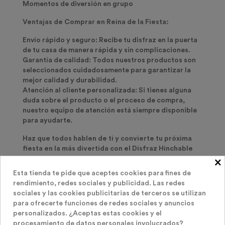
Momentos de diversión en grupo
Ventajas de Comprar en Reina de la Fiesta:
Envío rápido y seguro
: Recibe tu disfraz en la puerta
de tu casa de manera rápida y sin complicaciones.
Garantía de calidad
: Todos nuestros productos son
seleccionados cuidadosamente para garantizar la
mejor calidad y durabilidad.
Atención al cliente personalizada
: Si tienes alguna
duda sobre el producto o el proceso de compra,
nuestro equipo de atención está siempre disponible
para ayudarte.
Haz que todos hablen de ti y convierte tu próxima
fiesta en la más divertida con el Disfraz Hinchable
Unicornio!
×
Esta tienda te pide que aceptes cookies para fines de
Compra ahora y haz realidad la fiesta más mágica
rendimiento, redes sociales y publicidad. Las redes
del año!
sociales y las cookies publicitarias de terceros se utilizan
para ofrecerte funciones de redes sociales y anuncios
personalizados. ¿Aceptas estas cookies y el
- Talla única (adultos)
procesamiento de datos personales involucrados?