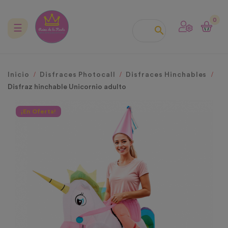
0
Navegación
☰

de
palanca
Inicio
Disfraces Photocall
Disfraces Hinchables
Disfraz hinchable Unicornio adulto
¡En Oferta!