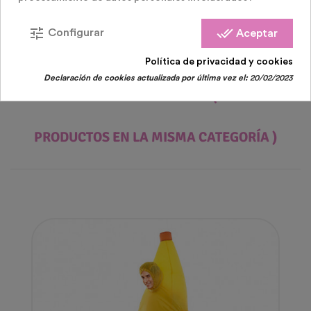
- Requiere 4 pilas AA (no incluidas)
- El ventilador a pilas infla el disfraz en segundos
- Envío en el mismo día
tune
done_all
Configurar
Aceptar
Política de privacidad y cookies
Declaración de cookies actualizada por última vez el:
20/02/2023
PRODUCTOS RELACIONADOS
( 18 OTROS
PRODUCTOS EN LA MISMA CATEGORÍA )