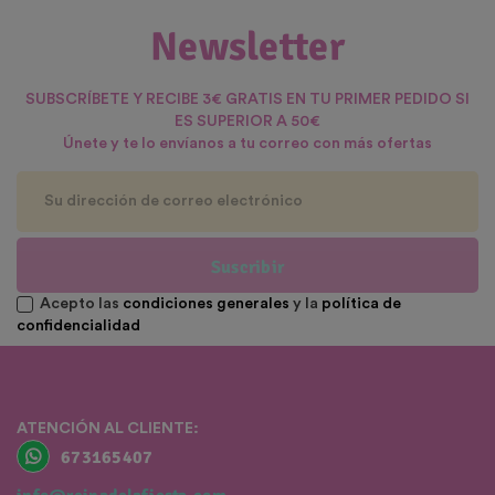
Newsletter
SUBSCRÍBETE Y RECIBE 3€ GRATIS EN TU PRIMER PEDIDO SI
ES SUPERIOR A 50€
Únete y te lo envíanos a tu correo con más ofertas
Suscribir
Acepto las
condiciones generales
y la
política de
confidencialidad
ATENCIÓN AL CLIENTE:
673165407