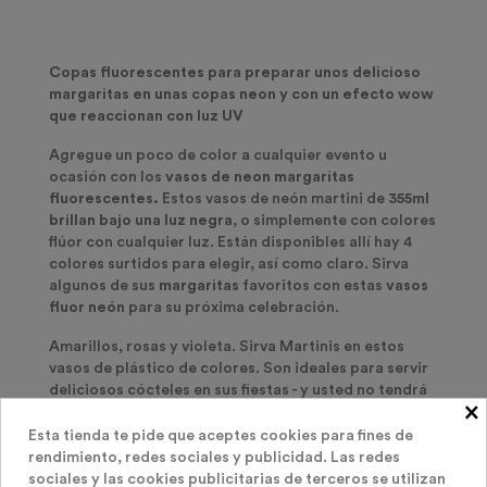
Copas fluorescentes para preparar unos delicioso
margaritas en unas copas neon y con un efecto wow
que reaccionan con luz UV
Agregue un poco de color a cualquier evento u
ocasión con los
vasos de neon margaritas
fluorescentes.
Estos vasos de neón martini de
355ml
brillan bajo una luz negra
, o simplemente con colores
flúor con cualquier luz. Están disponibles allí hay 4
colores surtidos para elegir, así como claro. Sirva
algunos de sus
margaritas
favoritos con estas
vasos
fluor neón
para su próxima celebración.
Amarillos, rosas y violeta. Sirva Martinis en estos
vasos de plástico de colores. Son ideales para servir
deliciosos cócteles en sus fiestas - y usted no tendrá
×
que preocuparse por que se rompa o ensucie su
vajilla buena!
Esta tienda te pide que aceptes cookies para fines de
rendimiento, redes sociales y publicidad. Las redes
En cuatro vibrantes colores, estas preciosas copas
sociales y las cookies publicitarias de terceros se utilizan