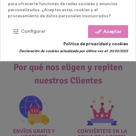
de plástico para servir cócteles darán un toque
para ofrecerte funciones de redes sociales y anuncios
divertido a tu fiesta. Elabora deliciosos cócteles
personalizados. ¿Aceptas estas cookies y el
frutales y sírvelos con hielo picado en tus copas de
procesamiento de datos personales involucrados?
cócteles y ¡sorprende a tus invitados! Son perfectas
para barbacoas veraniegas o para fiestas en la playa.
tune
done_all
Configurar
Aceptar
Política de privacidad y cookies
Declaración de cookies actualizada por última vez el:
20/02/2023
Por qué nos eligen y repiten
nuestros Clientes
ENVÍOS GRATIS Y
CONVIÉRTETE EN LA