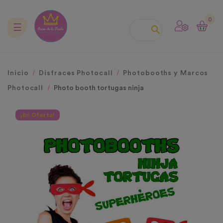
0
Navegación
☰

de
palanca
Inicio
Disfraces Photocall
Photobooths y Marcos
Photocall
Photo booth tortugas ninja
¡En Oferta!