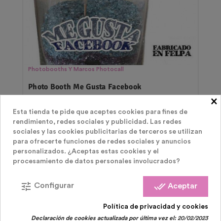
Photobooths Y Marcos Photocall
Photo Booth Me Gusta Facebook
×
Precio
Esta tienda te pide que aceptes cookies para fines de
1,50 €
rendimiento, redes sociales y publicidad. Las redes
sociales y las cookies publicitarias de terceros se utilizan
para ofrecerte funciones de redes sociales y anuncios
personalizados. ¿Aceptas estas cookies y el
procesamiento de datos personales involucrados?
tune
done_all
Configurar
Aceptar
Política de privacidad y cookies
LOS CLIENTES QUE COMPRARON ESTE
Declaración de cookies actualizada por última vez el:
20/02/2023