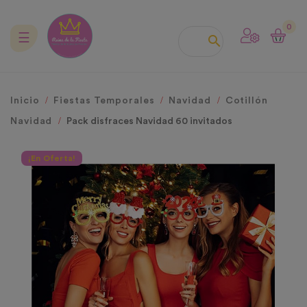
0
Navegación
☰

de
palanca
Inicio
Fiestas Temporales
Navidad
Cotillón
Navidad
Pack disfraces Navidad 60 invitados
¡En Oferta!