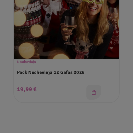
Nochevieja
Pack Nochevieja 12 Gafas 2026
Precio
19,99 €