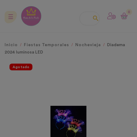
0
Navegación
☰

de
palanca
Inicio
Fiestas Temporales
Nochevieja
Diadema
2024 luminosa LED
Agotado