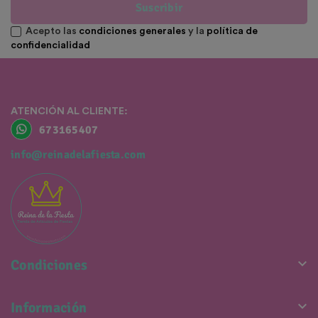
Suscribir
Acepto las
condiciones generales
y la
política de
confidencialidad
ATENCIÓN AL CLIENTE:
673165407
info@reinadelafiesta.com

Condiciones

Información