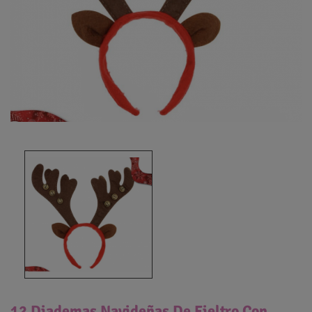
12 Diademas Navideñas De Fieltro Con