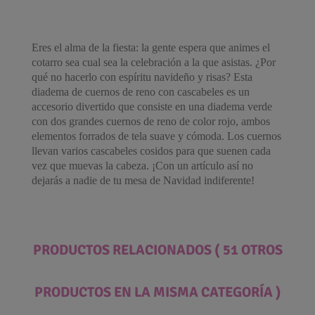
Eres el alma de la fiesta: la gente espera que animes el
cotarro sea cual sea la celebración a la que asistas. ¿Por
qué no hacerlo con espíritu navideño y risas? Esta
diadema de cuernos de reno con cascabeles es un
accesorio divertido que consiste en una diadema verde
con dos grandes cuernos de reno de color rojo, ambos
elementos forrados de tela suave y cómoda. Los cuernos
llevan varios cascabeles cosidos para que suenen cada
vez que muevas la cabeza. ¡Con un artículo así no
dejarás a nadie de tu mesa de Navidad indiferente!
PRODUCTOS RELACIONADOS
( 51 OTROS
PRODUCTOS EN LA MISMA CATEGORÍA )