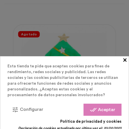
Agotado
×
Esta tienda te pide que aceptes cookies para fines de
rendimiento, redes sociales y publicidad. Las redes
sociales y las cookies publicitarias de terceros se utilizan
para ofrecerte funciones de redes sociales y anuncios
personalizados. ¿Aceptas estas cookies y el
procesamiento de datos personales involucrados?
tune
done_all
Configurar
Aceptar
Política de privacidad y cookies
Declaración de cookies actualizada por última vez el:
20/02/2023