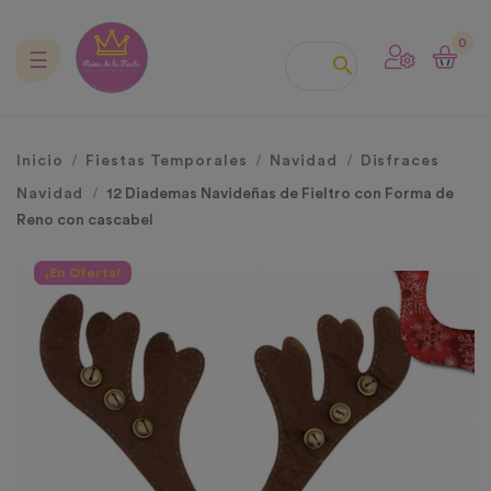
0
Navegación
☰

de
palanca
Inicio
Fiestas Temporales
Navidad
Disfraces
Navidad
12 Diademas Navideñas de Fieltro con Forma de
Reno con cascabel
¡En Oferta!