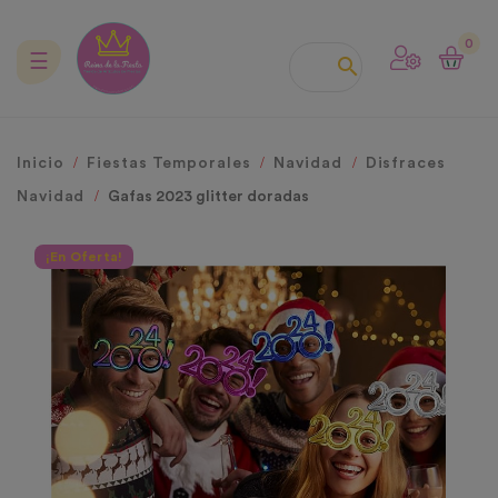
0
Navegación
☰

de
palanca
Inicio
Fiestas Temporales
Navidad
Disfraces
Navidad
Gafas 2023 glitter doradas
¡En Oferta!