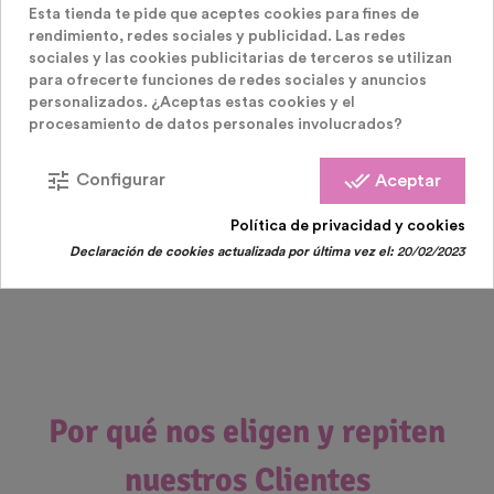
Esta tienda te pide que aceptes cookies para fines de
rendimiento, redes sociales y publicidad. Las redes
sociales y las cookies publicitarias de terceros se utilizan
Disfraces Navidad
para ofrecerte funciones de redes sociales y anuncios
personalizados. ¿Aceptas estas cookies y el
Gafas Letras Feliz Navidad
procesamiento de datos personales involucrados?
Precio
2,50 €
tune
done_all
Configurar
Aceptar
Política de privacidad y cookies
Declaración de cookies actualizada por última vez el:
20/02/2023
Por qué nos eligen y repiten
nuestros Clientes