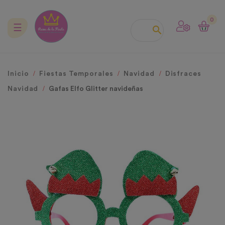
0
Navegación
☰

de
palanca
Inicio
Fiestas Temporales
Navidad
Disfraces
Navidad
Gafas Elfo Glitter navideñas