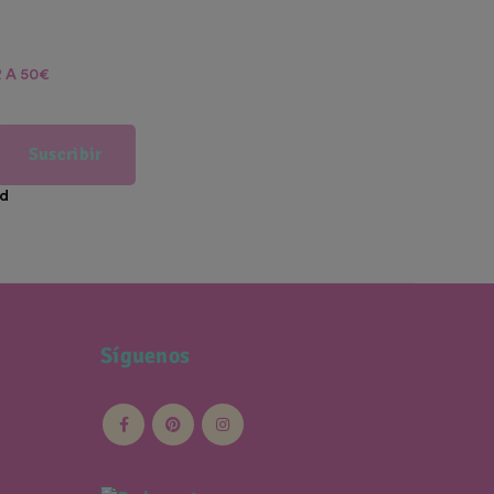
 A 50€
Suscribir
ad
Síguenos