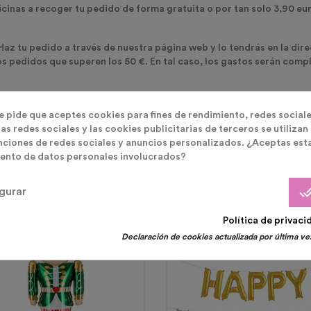
icinas a recoger tu pedido de forma gratuita o por tan solo 3,90 eur
 Haz tu pedido a través de nuestra página web y lo tendrás en la dir
os pedidos que superen los 50 €. En tal caso, los gastos serán com
te pide que aceptes cookies para fines de rendimiento, redes sociale
ELACIONADOS
( 53 OTROS PRODUCTOS EN LA MISM
as redes sociales y las cookies publicitarias de terceros se utilizan
nciones de redes sociales y anuncios personalizados. ¿Aceptas est
ento de datos personales involucrados?
done_
gurar
Política de privaci
Declaración de cookies actualizada por última vez