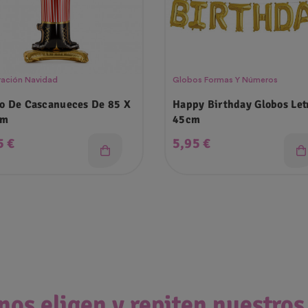
ación Navidad
Globos Formas Y Números
o De Cascanueces De 85 X
Happy Birthday Globos Let
Cm
45cm
cio
Precio
5 €
5,95 €
nos eligen y repiten nuestros