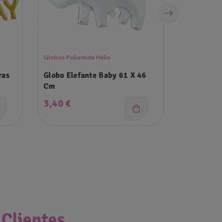
Globos Poliamida Helio
Globos Polia
ras
Globo Elefante Baby 61 X 46
Globo Uni
Cm
Precio
Precio
3,40 €
4,50 €
 Clientes