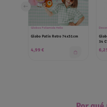
Globos Poliamida Helio
Decor
Globo Patín Retro 74x51cm
Glob
34 
Precio
Pre
4,99 €
6,2
Por qué 