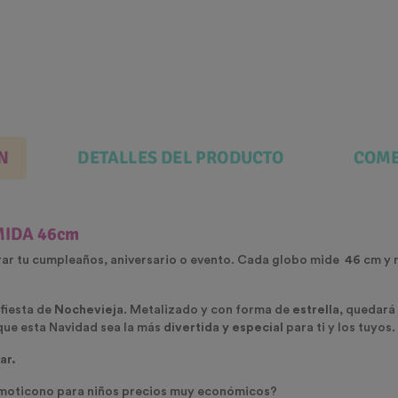
N
DETALLES DEL PRODUCTO
COME
MIDA 46cm
rar tu cumpleaños, aniversario o evento. Cada globo mide
46
cm y n
 fiesta de
Nochevieja
. Metalizado y con forma de
estrella
, quedará
que esta Navidad sea la más
divertida y especial
para ti y los tuyos.
har.
emoticono para niños precios muy económicos?