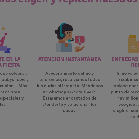
E EN LA
ATENCIÓN INSTANTÁNEA
ENTREGAS
A FIESTA
RE
que celebrar.
Asesoramiento online y
Si no va es
n babyshower,
telefónico, resolvemos todas
recibir s
munión... Más
tus dudas al instante. Mándanos
seleccionar
ctos para
un whatsapp 673.165.407.
punto de rec
especiales y
Estaremos encantados de
hay millon
das
atenderte y solucionar tus
recogida, 
dudas.
elegir el ce
tu d