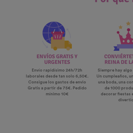
ENVÍOS GRATIS Y
CONVIÉRTET
URGENTES
REINA DE L
Envío rapidísimo 24h/72h
Siempre hay algo 
laborales desde tan solo 6,50€.
Un cumpleaños, u
Consigue los gastos de envio
una boda, una co
Gratis a partir de 75€. Pedido
de 1000 produ
mínimo 10€
decorar fiestas 
diverti