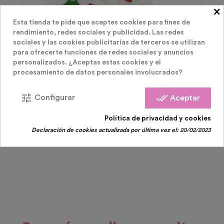
×
Esta tienda te pide que aceptes cookies para fines de
rendimiento, redes sociales y publicidad. Las redes
sociales y las cookies publicitarias de terceros se utilizan
para ofrecerte funciones de redes sociales y anuncios
personalizados. ¿Aceptas estas cookies y el
Decoración Navidad
procesamiento de datos personales involucrados?
PEGATINA GEL NAVIDAD CRISTALES 20*20
tune
done_all
Configurar
Aceptar
Precio
2,00 €
Política de privacidad y cookies
Declaración de cookies actualizada por última vez el:
20/02/2023