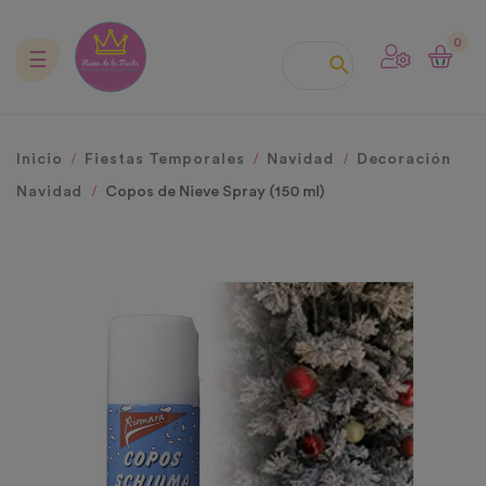
0
Navegación
☰

de
palanca
Inicio
Fiestas Temporales
Navidad
Decoración
Navidad
Copos de Nieve Spray (150 ml)