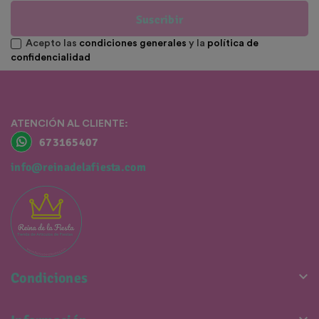
Suscribir
Acepto las
condiciones generales
y la
política de
confidencialidad
ATENCIÓN AL CLIENTE:
673165407
info@reinadelafiesta.com

Condiciones