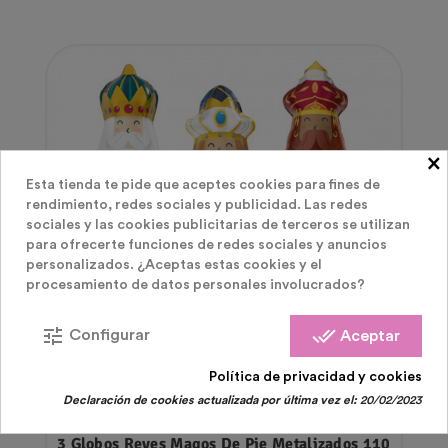
×
Esta tienda te pide que aceptes cookies para fines de
rendimiento, redes sociales y publicidad. Las redes
sociales y las cookies publicitarias de terceros se utilizan
para ofrecerte funciones de redes sociales y anuncios
personalizados. ¿Aceptas estas cookies y el
procesamiento de datos personales involucrados?
tune
done_all
Configurar
Aceptar
Política de privacidad y cookies
Declaración de cookies actualizada por última vez el:
20/02/2023
Decoración Navidad
3 Globos Reyes Magos De Pie Metalizados 110