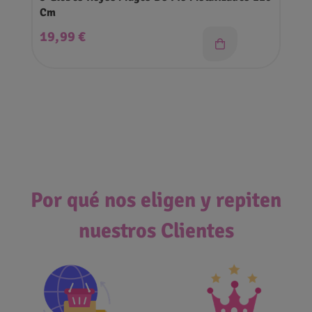
Cm
Precio
19,99 €
Por qué nos eligen y repiten
nuestros Clientes