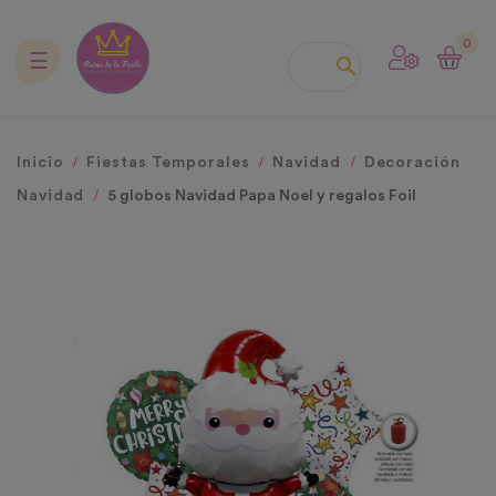
0
Navegación
☰

de
palanca
Inicio
Fiestas Temporales
Navidad
Decoración
Navidad
5 globos Navidad Papa Noel y regalos Foil