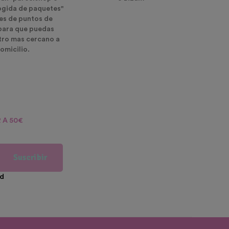
ogida de paquetes"
es de puntos de
para que puedas
ntro mas cercano a
omicilio.
 A 50€
Suscribir
ad