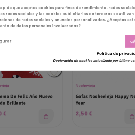
te pide que aceptes cookies para fines de rendimiento, redes sociale
as redes sociales y las cookies publicitarias de terceros se utilizan
nciones de redes sociales y anuncios personalizados. ¿Aceptas est
ento de datos personales involucrados?
done_
gurar
Política de privaci
Declaración de cookies actualizada por última vez
vieja
Nochevieja
ema De Feliz Año Nuevo
Gafas Nochevieja Happy N
do Brillante
Year
cio
Precio
0 €
2,50 €