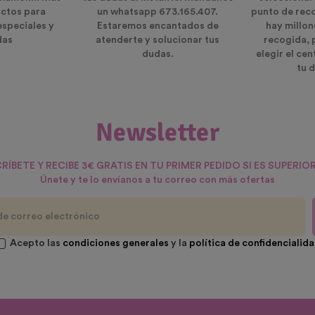
ctos para
un whatsapp 673.165.407.
punto de rec
especiales y
Estaremos encantados de
hay millon
das
atenderte y solucionar tus
recogida, 
dudas.
elegir el ce
tu d
Newsletter
RÍBETE Y RECIBE 3€ GRATIS EN TU PRIMER PEDIDO SI ES SUPERIOR
Únete y te lo envíanos a tu correo con más ofertas
Acepto las
condiciones generales
y la
política de confidencialid