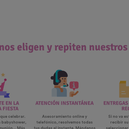
nos eligen y repiten nuestros
E EN LA
ATENCIÓN INSTANTÁNEA
ENTREGAS
A FIESTA
RE
que celebrar.
Asesoramiento online y
Si no va es
n babyshower,
telefónico, resolvemos todas
recibir s
munión... Más
tus dudas al instante. Mándanos
seleccionar