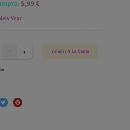
compra:
5,99 €
 New Year
Añadir A La Cesta
os