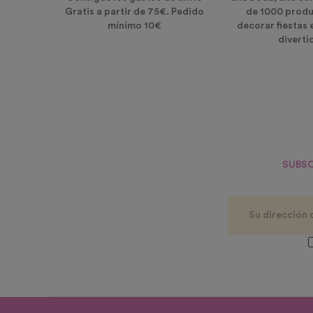
Gratis a partir de 75€. Pedido
de 1000 produ
mínimo 10€
decorar fiestas 
diverti
SUBSC