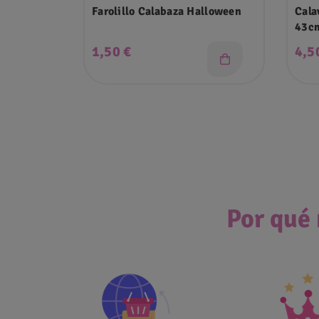
Farolillo Calabaza Halloween
Cala
43c
Precio
Pre
1,50 €
4,5
Por qué 