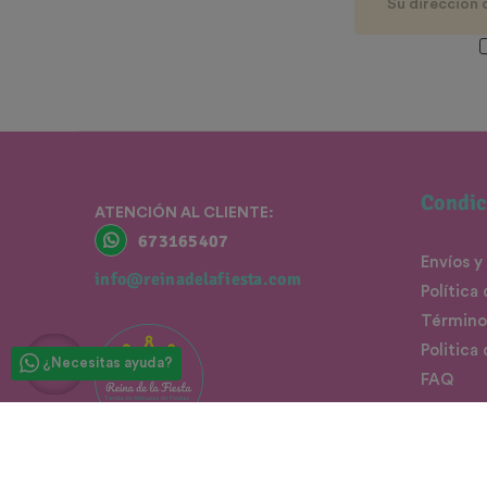
Condic
ATENCIÓN AL CLIENTE:
673165407
Envíos y
info@reinadelafiesta.com
Política
Término
Politica
¿Necesitas ayuda?
FAQ