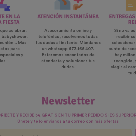
E EN LA
ATENCIÓN INSTANTÁNEA
ENTREGAS
A FIESTA
RE
que celebrar.
Asesoramiento online y
Si no va es
n babyshower,
telefónico, resolvemos todas
recibir s
munión... Más
tus dudas al instante. Mándanos
seleccionar
ctos para
un whatsapp 673.165.407.
punto de rec
especiales y
Estaremos encantados de
hay millon
das
atenderte y solucionar tus
recogida, 
dudas.
elegir el ce
tu d
Newsletter
RÍBETE Y RECIBE 3€ GRATIS EN TU PRIMER PEDIDO SI ES SUPERIOR
Únete y te lo envíanos a tu correo con más ofertas