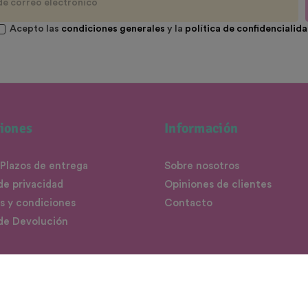
Acepto las
condiciones generales
y la
política de confidencialid
iones
Información
 Plazos de entrega
Sobre nosotros
 de privacidad
Opiniones de clientes
s y condiciones
Contacto
 de Devolución