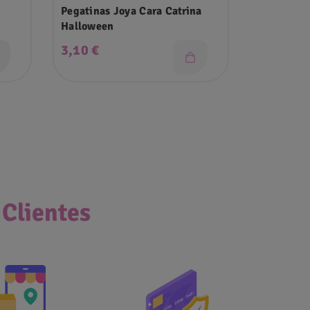
Pegatinas Joya Cara Catrina
Guirnalda
Halloween
Precio
Precio
3,10 €
4,75 €
 Clientes