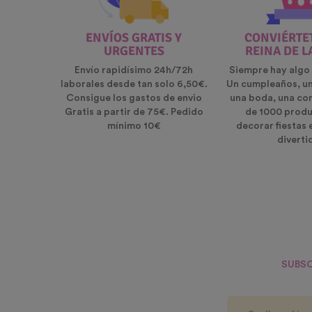
ENVÍOS GRATIS Y
CONVIÉRTET
URGENTES
REINA DE L
Envío rapidísimo 24h/72h
Siempre hay algo 
laborales desde tan solo 6,50€.
Un cumpleaños, u
Consigue los gastos de envio
una boda, una co
Gratis a partir de 75€. Pedido
de 1000 produ
mínimo 10€
decorar fiestas 
diverti
SUBSC