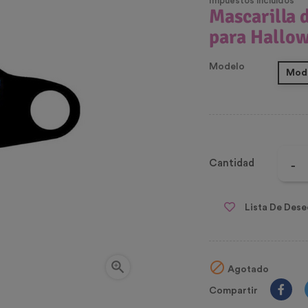
Impuestos incluidos
Mascarilla d
para Hallo
Modelo
Mode
Cantidad
Lista De Dese


Agotado
Compartir