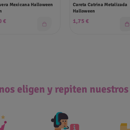
vera Mexicana Halloween
Careta Catrina Metalizada
m
Halloween
cio
Precio
0 €
1,75 €
nos eligen y repiten nuestros