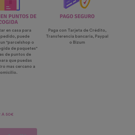
 EN PUNTOS DE
PAGO SEGURO
COGIDA
tar en casa para
Paga con Tarjeta de Crédito,
u pedido, puede
Transferencia bancaria, Paypal
 un "parcelshop o
o Bizum
ogida de paquetes"
es de puntos de
para que puedas
ntro mas cercano a
omicilio.
 A 50€