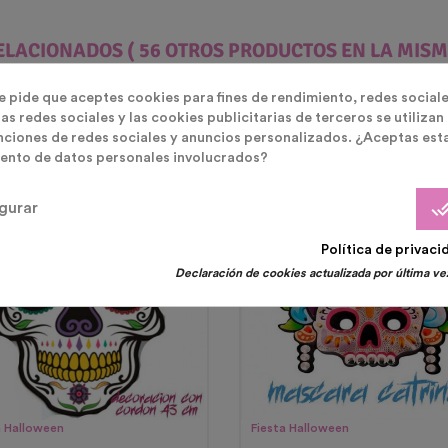
ELACIONADOS
( 56 OTROS PRODUCTOS EN LA MISM
te pide que aceptes cookies para fines de rendimiento, redes sociale
as redes sociales y las cookies publicitarias de terceros se utilizan
nciones de redes sociales y anuncios personalizados. ¿Aceptas est
ento de datos personales involucrados?
otado
done_
gurar
Política de privaci
Declaración de cookies actualizada por última vez
a Halloween
Fiesta Halloween