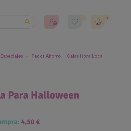
0

 Especiales
Packs Ahorro
Cajas Hora Loca
la Para Halloween
compra:
4,50 €