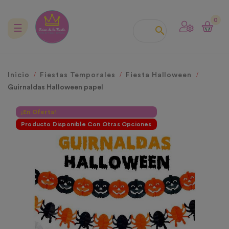
0
Navegación
☰

de
palanca
Inicio
Fiestas Temporales
Fiesta Halloween
Guirnaldas Halloween papel
¡En Oferta!
Producto Disponible Con Otras Opciones