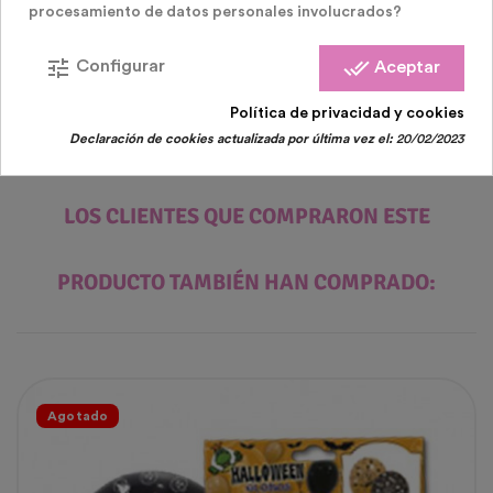
procesamiento de datos personales involucrados?
tune
done_all
Configurar
Aceptar
Política de privacidad y cookies
Declaración de cookies actualizada por última vez el:
20/02/2023
LOS CLIENTES QUE COMPRARON ESTE
PRODUCTO TAMBIÉN HAN COMPRADO:
Agotado