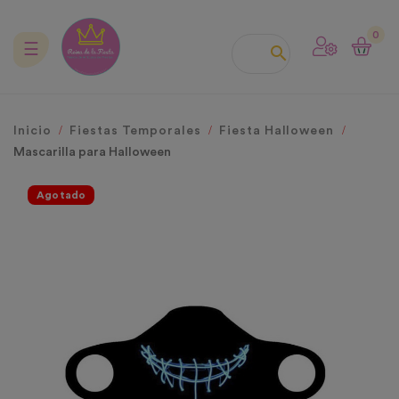
0
Navegación
☰

de
palanca
Inicio
Fiestas Temporales
Fiesta Halloween
Mascarilla para Halloween
Agotado