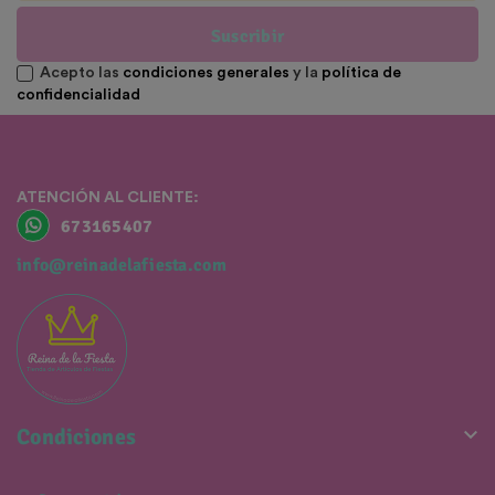
Suscribir
Acepto las
condiciones generales
y la
política de
confidencialidad
ATENCIÓN AL CLIENTE:
673165407
info@reinadelafiesta.com

Condiciones