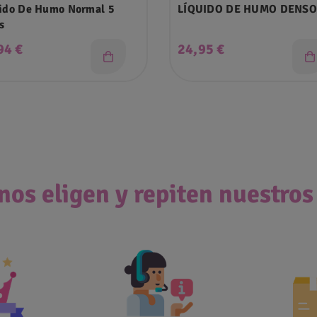
ido De Humo Normal 5
LÍQUIDO DE HUMO DENSO
s
cio
Precio
94 €
24,95 €
nos eligen y repiten nuestros