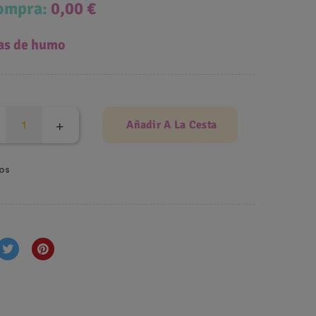
compra:
0,00 €
as de humo
Añadir A La Cesta
os