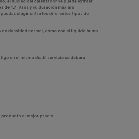
o, el núcleo del calentador se puede extraer
s de 1,7 litros y su duración máxima
uedas elegir entre los diferentes tipos de
o de densidad normal, como con el
líquido humo
igo en el mismo día.
El servicio se deberá
l producto al mejor precio