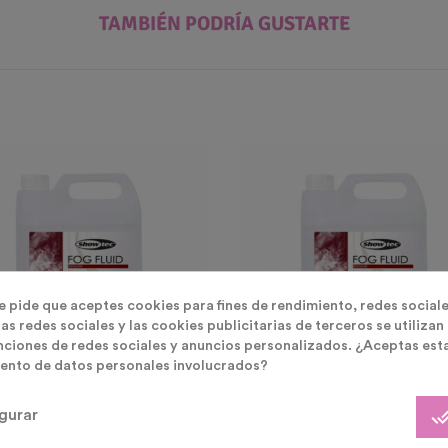
TAMBIÉN PODRÍA GUSTARTE
te pide que aceptes cookies para fines de rendimiento, redes sociale
as redes sociales y las cookies publicitarias de terceros se utilizan
nciones de redes sociales y anuncios personalizados. ¿Aceptas est
ento de datos personales involucrados?
done_
gurar
LISTA DE DESEOS
LISTA DE DESEOS