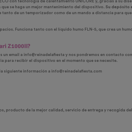
ECO con tecnología de calentamiento UNICORE y, gracias a su diseñ
 que se haga un mejor mantenimiento del dispositivo.
Su depósito e
e tanto de un temporizador como de un mando a distancia para que p
pacios. Funciona tanto con el
líquido humo FLN-5
, que crea un hum
ari Z1000II?
 un email a info@reinadelafiesta y nos pondremos en contacto cont
ia para recibir el dispositivo en el momento que se necesite.
la siguiente
información a info@reinadelafiesta.com
os, producto de la mejor calidad, servicio de entrega y recogida de