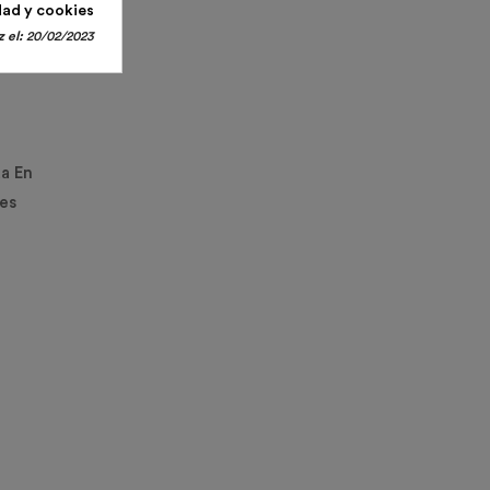
dad y cookies
 el:
20/02/2023
a En
 es