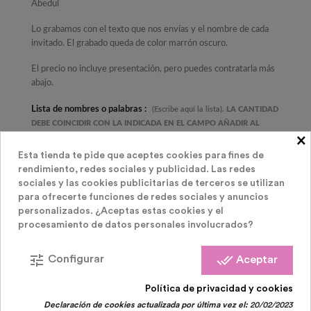
Abedul
Lo grabamos con el texto que nos envías y el nombre de cada
invitado. El grabado queda de color marrón oscuro.
El precio no incluye presentación, pero puedes contratarla más
abajo.
Lista de nombres o palabras :
(Escribe aquí la lista).
LA CANTIDAD
DEBE COINCIDIR CON LA INDICADA EN EL CAMPO AÑADIR AL
×
CARRITO)
Esta tienda te pide que aceptes cookies para fines de
Recibe tu pedido en
10 días laborales en tu
rendimiento, redes sociales y publicidad. Las redes
casa.
sociales y las cookies publicitarias de terceros se utilizan
para ofrecerte funciones de redes sociales y anuncios
personalizados. ¿Aceptas estas cookies y el
procesamiento de datos personales involucrados?
PRODUCTOS RELACIONADOS
( 28 OTROS
tune
done_all
Configurar
Aceptar
PRODUCTOS EN LA MISMA CATEGORÍA )
Política de privacidad y cookies
Declaración de cookies actualizada por última vez el:
20/02/2023