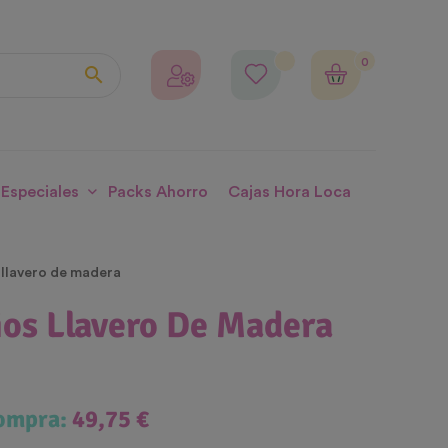
0

 Especiales
Packs Ahorro
Cajas Hora Loca
 llavero de madera
ios Llavero De Madera
compra:
49,75 €