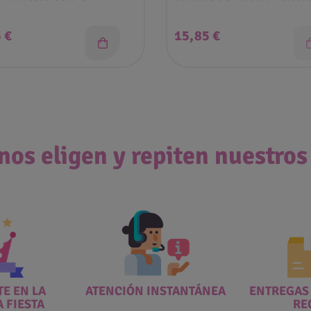
o
Precio
 €
15,85 €
nos eligen y repiten nuestros
E EN LA
ATENCIÓN INSTANTÁNEA
ENTREGAS
A FIESTA
RE