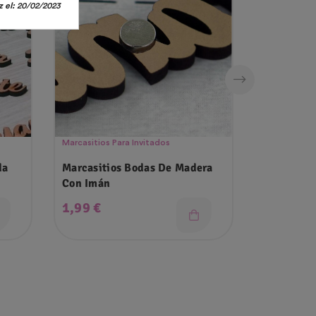
 el:
20/02/2023
Marcasitios Para Invitados
Marcasitios 
da
Marcasitios Bodas De Madera
Marcasitio
Con Imán
Transpare
Precio
Precio
1,99 €
2,50 €