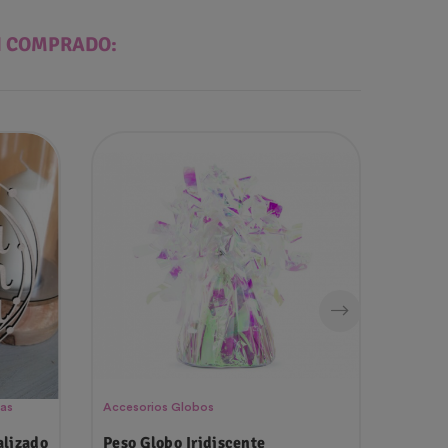
N COMPRADO:
das
Accesorios Globos
Velas 
alizado
Peso Globo Iridiscente
Vela T