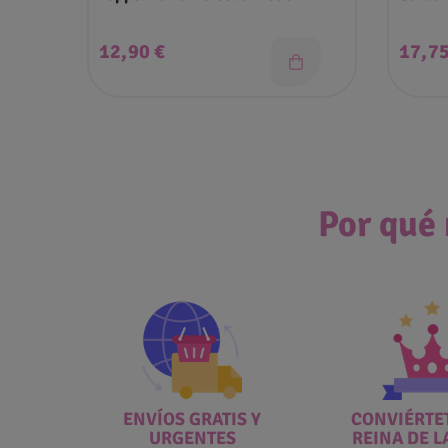
Precio
Preci
12,90 €
17,75
Por qué 
ENVÍOS GRATIS Y
CONVIÉRTET
URGENTES
REINA DE L