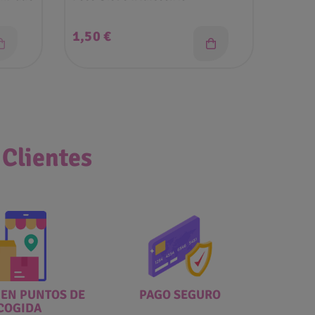
Purpu
Precio
Prec
1,50 €
1,55
 Clientes
 EN PUNTOS DE
PAGO SEGURO
COGIDA