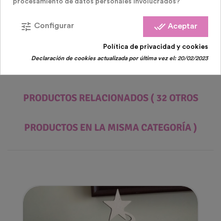
procesamiento de datos personales involucrados?
Anchura - 1,90 cm
tune
done_all
Configurar
Aceptar
Impresión Delante - 100 x 16 mm
Política de privacidad y cookies
Declaración de cookies actualizada por última vez el:
20/02/2023
PRODUCTOS RELACIONADOS
( 32 OTROS
PRODUCTOS EN LA MISMA CATEGORÍA )