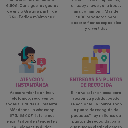
laborales desde tan solo
celebrar. Un cumpleaños,
6,50€. Consigue los gastos
un babyshower, una boda,
de envio Gratis a partir de
una comunión... Más de
75€. Pedido mínimo 10€
1000 productos para
decorar fiestas especiales
y divertidas
ATENCIÓN
ENTREGAS EN PUNTOS
INSTANTÁNEA
DE RECOGIDA
Asesoramiento online y
Si no va estar en casa para
telefónico, resolvemos
recibir su pedido, puede
todas tus dudas al instante.
seleccionar un "parcelshop
Mándanos un whatsapp
o punto de recogida de
673.165.407. Estaremos
paquetes" hay millones de
encantados de atenderte y
puntos de recogida, para
solucionar tus dudas.
que puedas elegir el centro