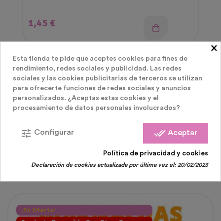
Precio
1,45 €
×
Esta tienda te pide que aceptes cookies para fines de
rendimiento, redes sociales y publicidad. Las redes
sociales y las cookies publicitarias de terceros se utilizan
para ofrecerte funciones de redes sociales y anuncios
personalizados. ¿Aceptas estas cookies y el
procesamiento de datos personales involucrados?
LOS CLIENTES QUE COMPRARON ESTE
tune
done_all
Configurar
Aceptar
PRODUCTO TAMBIÉN HAN COMPRADO:
Política de privacidad y cookies
Declaración de cookies actualizada por última vez el:
20/02/2023
¡En Oferta!