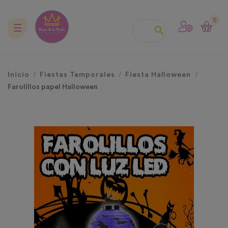
0
Navegación
☰

de
palanca
Inicio
Fiestas Temporales
Fiesta Halloween
Farolillos papel Halloween