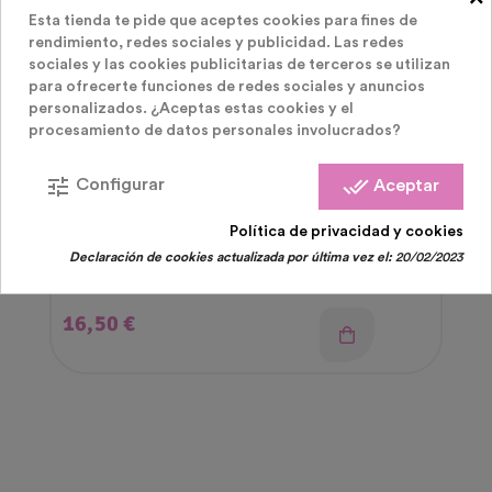
Esta tienda te pide que aceptes cookies para fines de
rendimiento, redes sociales y publicidad. Las redes
sociales y las cookies publicitarias de terceros se utilizan
para ofrecerte funciones de redes sociales y anuncios
personalizados. ¿Aceptas estas cookies y el
procesamiento de datos personales involucrados?
tune
done_all
Configurar
Aceptar
Fiesta Gender Reveal
Política de privacidad y cookies
Declaración de cookies actualizada por última vez el:
20/02/2023
Extintor Para Revelación De Sexo Del Bebe 30
Cm
Precio
16,50 €