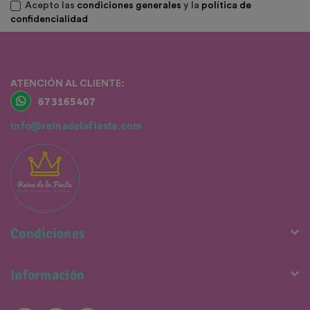
Acepto las
condiciones generales
y la
política de
confidencialidad
ATENCIÓN AL CLIENTE:
673165407
info@reinadelafiesta.com

Condiciones

Información